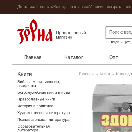
Доставка и оплата
Как сделать заказ
Условия возврата това
Православный
магазин
Люди ищут:
Главная
Каталог
Опт
Книги
Главная
→
Книги
→
Календа
Библия, молитвословы,
акафисты
Богослужебные книги и ноты
Православные книги
История и политика
Художественная литература
Познавательная литература
Образовательная
литература