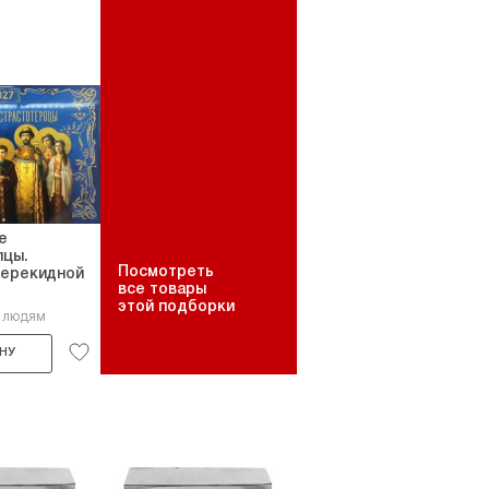
е
пцы.
Посмотреть
перекидной
все товары
этой подборки
2 людям
НУ