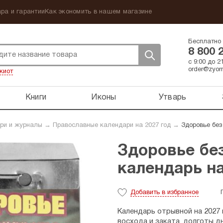
ра и гарантии
Как экономить в нашем магазине
Бесплатно 
8 800 
с 9:00 до 
order@zyorn
киот
Книги
Иконы
Утварь
ри и журналы
→
Православные календари на 2027 год
→
Здоровье без
Здоровье бе
календарь на
Добавить
в избранное
Календарь отрывной на 2027 
восхода и заката, долготы дн