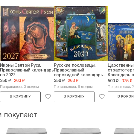
Иконы Святой Руси.
Русские пословицы.
Царственны
Православный календарь
Православный
страстотер
на 2027...
перекидной календарь...
Календарь 
на...
350 ₽
263 ₽
350 ₽
263 ₽
500 ₽
375 ₽
Понравилось 3 людям
Понравилось 6 людям
Понравилось 
В КОРЗИНУ
В КОРЗИНУ
В КОРЗИ
м покупают