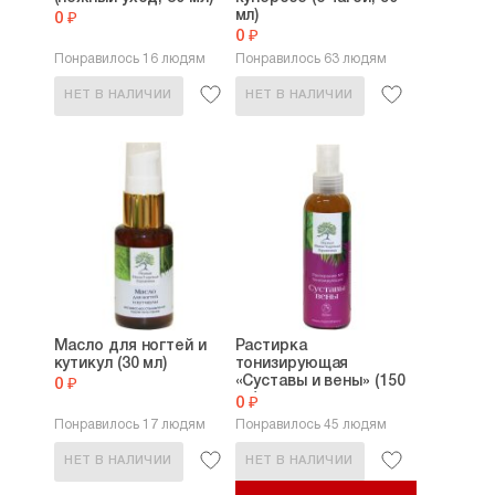
мл)
0 ₽
0 ₽
Понравилось 16 людям
Понравилось 63 людям
НЕТ В НАЛИЧИИ
НЕТ В НАЛИЧИИ
Масло для ногтей и
Растирка
кутикул (30 мл)
тонизирующая
«Суставы и вены» (150
0 ₽
мл)
0 ₽
Понравилось 17 людям
Понравилось 45 людям
НЕТ В НАЛИЧИИ
НЕТ В НАЛИЧИИ