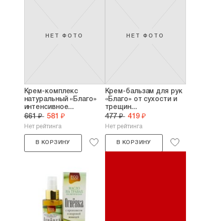
НЕТ ФОТО
НЕТ ФОТО
Крем-комплекс
Крем-бальзам для рук
натуральный «Благо»
«Благо» от сухости и
интенсивное...
трещин...
661 ₽
581 ₽
477 ₽
419 ₽
Нет рейтинга
Нет рейтинга
В КОРЗИНУ
В КОРЗИНУ