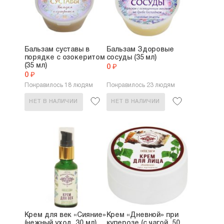
Бальзам суставы в
Бальзам Здоровые
порядке с озокеритом
сосуды (35 мл)
(35 мл)
0 ₽
0 ₽
Понравилось 18 людям
Понравилось 23 людям
НЕТ В НАЛИЧИИ
НЕТ В НАЛИЧИИ
Крем для век «Сияние»
Крем «Дневной» при
(нежный уход, 30 мл)
куперозе (с чагой, 50