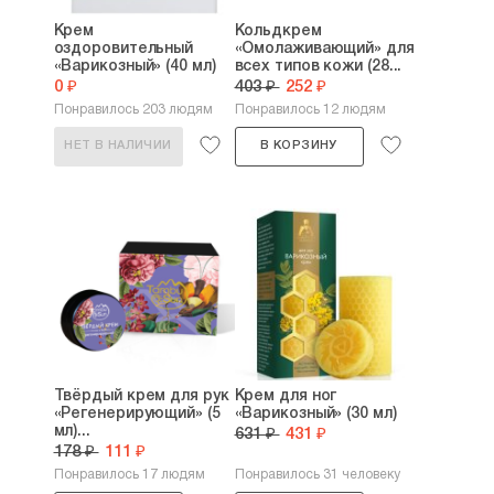
Крем
Кольдкрем
оздоровительный
«Омолаживающий» для
«Варикозный» (40 мл)
всех типов кожи (28...
0 ₽
403 ₽
252 ₽
Понравилось 203 людям
Понравилось 12 людям
НЕТ В НАЛИЧИИ
В КОРЗИНУ
Твёрдый крем для рук
Крем для ног
«Регенерирующий» (5
«Варикозный» (30 мл)
мл)...
631 ₽
431 ₽
178 ₽
111 ₽
Понравилось 17 людям
Понравилось 31 человеку