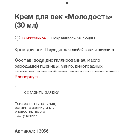
Крем для век «Молодость»
(30 мл)
В Избранное
Понравилось 56 людям
Подходит для любой кожи и возраста.
Крем для век.
Состав
: вода дистиллированная, масло
зародышей пшеницы, манго, виноградных
косточек, пчелиный воск, экстракты: лист оливы,
Развернуть
лотос, центелла азиатская, красный чай,
ромашка, липа, зеленый чай, женьшень, Emulgade
SE-PF (эмульгатор растительного
ОСТАВИТЬ ЗАЯВКУ
происхождения), Salcare (загуститель, Австрия),
глицерин растительный, D-пантенол (провитамин
Товара нет в наличии,
В5), витамин Е, натуральный консерват из
оставьте заявку и мы
оповестим вас о
японской жимолости Campo Plantservative.
поступлении
Свойства
: легкая, нежная текстура крема
обеспечивает моментальное впитывание в кожу
Артикул:
13056