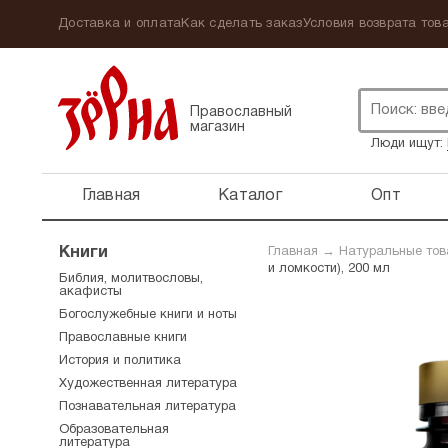
Доставка и оплата
Как сделать заказ
Условия возврата това
Православный
магазин
Люди ищут:
Главная
Каталог
Опт
Книги
Главная
→
Натуральные то
и ломкости), 200 мл
Библия, молитвословы,
акафисты
Богослужебные книги и ноты
Православные книги
История и политика
Художественная литература
Познавательная литература
Образовательная
литература