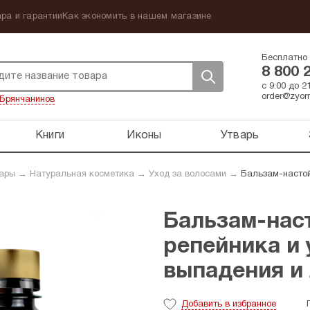
ра и гарантии
Как экономить в нашем магазине
Бесплатно 
8 800 
с 9:00 до 
order@zyorn
Брянчанинов
Книги
Иконы
Утварь
вары
→
Натуральная косметика
→
Уход за волосами
→
Бальзам-настой
Бальзам-наст
репейника и 
выпадения и 
Добавить
в избранное