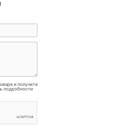
Только для наружного примен
в
оваре и получите
ть подробности