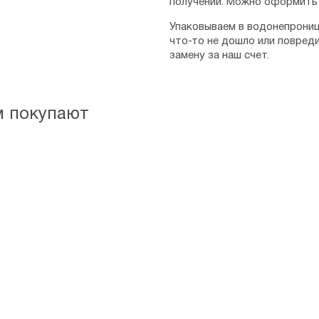
получении. Можно оформить 
Упаковываем в водонепрониц
что-то не дошло или повред
замену за наш счет.
м покупают