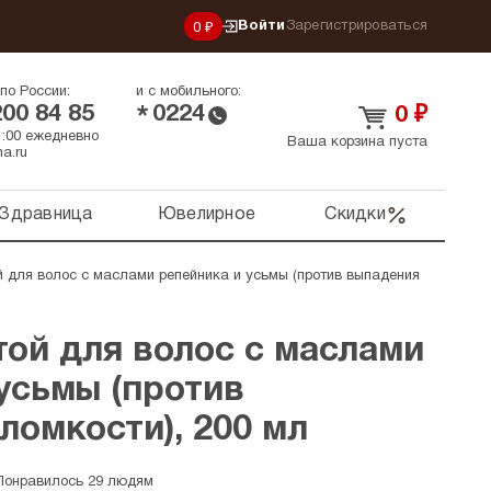
Войти
Зарегистрироваться
0 ₽
по России:
и с мобильного:
200 84 85
0224
*
0
₽
21:00 ежедневно
Ваша корзина пуста
a.ru
Здравница
Ювелирное
Скидки
 для волос с маслами репейника и усьмы (против выпадения
ой для волос с маслами
усьмы (против
ломкости), 200 мл
Понравилось 29 людям