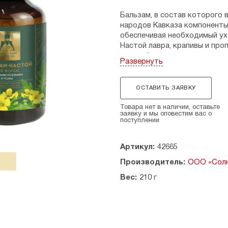
Бальзам, в состав которого
народов Кавказа компоненты,
обеспечивая необходимый ухо
Настой лавра, крапивы и пр
внешней среды, снимает стат
Развернуть
Комплекс масел рапса, репей
предупреждает расслоение к
выпадение, восстанавливает в
ОСТАВИТЬ ЗАЯВКУ
гладкость.
Товара нет в наличии, оставьте
Состав: вода родниковая, ма
заявку и мы оповестим вас о
поступлении
репейное, д-пантенол, насто
тамбуканской грязи, масло в
лепестков розы, семян момор
Артикул:
42665
германон К, ароматическая 
Производитель:
ООО «Солн
Способ применения: небольш
Вес:
210 г
влажные волосы, распределит
Оставьте бальзам на 1-3 мин
Противопоказания: индивиду
Не является лекарственным 