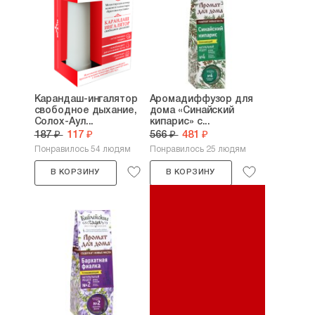
Карандаш-ингалятор
Аромадиффузор для
свободное дыхание,
дома «Синайский
Солох-Аул...
кипарис» с...
187 ₽
117 ₽
566 ₽
481 ₽
Понравилось 54 людям
Понравилось 25 людям
В КОРЗИНУ
В КОРЗИНУ