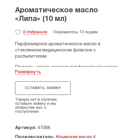
Ароматическое масло
«Липа» (10 мл)
В Избранное
Понравилось 13 людям
Парфюмерное ароматическое масло в
стеклянном медицинском флаконе с
распылителем.
Примеры использования парфюмерного масла
Развернуть
«Липа»:
Для использования в качестве духов: 1-2
ОСТАВИТЬ ЗАЯВКУ
распыления на одежду. Можно использовать в
качестве основы для создания индивудуальных
Товара нет в наличии,
ароматов, в сочетании с другими
оставьте заявку и мы
оповестим вас о
ароматическими и эфирными маслами.
поступлении
Для ароматизации помещений: 2-3 распыления
из спрей-фалакона или 6-10 капель на 15 м2.
Артикул:
47068
Можно использовать аромалампы,
Производитель:
Крымские масла (г.