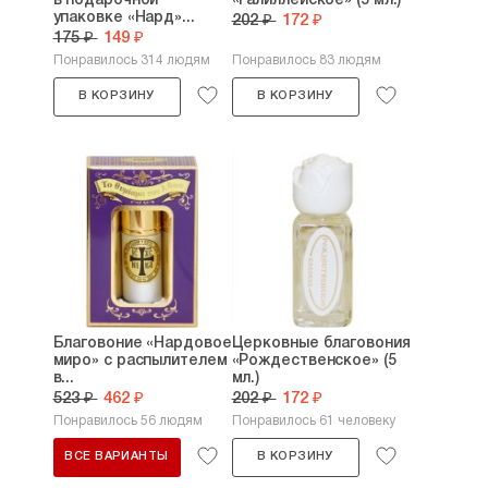
в подарочной
«Галиллейское» (5 мл.)
упаковке «Нард»...
202 ₽
172 ₽
175 ₽
149 ₽
Понравилось 314 людям
Понравилось 83 людям
В КОРЗИНУ
В КОРЗИНУ
Благовоние «Нардовое
Церковные благовония
миро» с распылителем
«Рождественское» (5
в...
мл.)
523 ₽
462 ₽
202 ₽
172 ₽
Понравилось 56 людям
Понравилось 61 человеку
ВСЕ ВАРИАНТЫ
В КОРЗИНУ