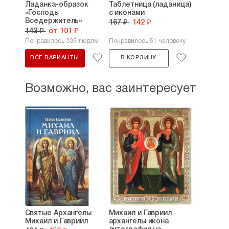
Ладанка-образок
Таблетница (ладаница)
«Господь
с иконами
Вседержитель»
167 ₽
142 ₽
(пластик)
143 ₽
от 101 ₽
Понравилось 335 людям
Понравилось 51 человеку
ВСЕ ВАРИАНТЫ
В КОРЗИНУ
Возможно, вас заинтересует
Святые Архангелы
Михаил и Гавриил
Михаил и Гавриил
архангелы икона