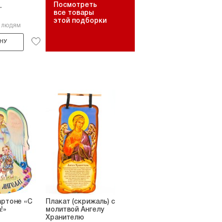
Посмотреть
.
все товары
этой подборки
2 людям
НУ
артоне «С
Плакат (скрижаль) с
!»
молитвой Ангелу
Хранителю