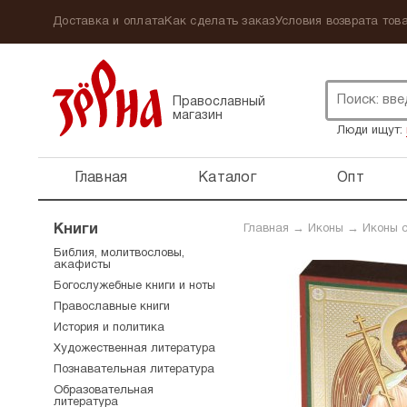
Доставка и оплата
Как сделать заказ
Условия возврата това
Православный
магазин
Люди ищут:
Главная
Каталог
Опт
Книги
Главная
→
Иконы
→
Иконы 
Библия, молитвословы,
акафисты
Богослужебные книги и ноты
Православные книги
История и политика
Художественная литература
Познавательная литература
Образовательная
литература