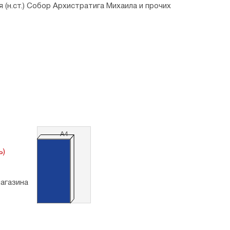
 (н.ст.) Собор Архистратига Михаила и прочих
 2 см.
анителю
.
. г. Москва.
А4
ь)
магазина