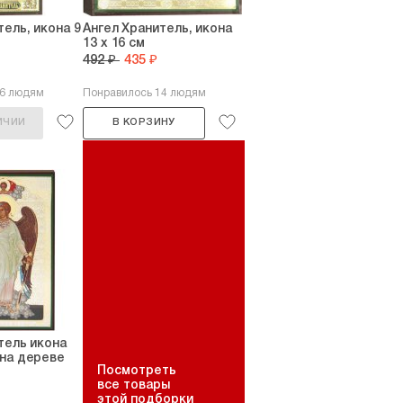
тель, икона 9
Ангел Хранитель, икона
13 х 16 см
492 ₽
435 ₽
36 людям
Понравилось 14 людям
ИЧИИ
В КОРЗИНУ
тель икона
на дереве
Посмотреть
все товары
этой подборки