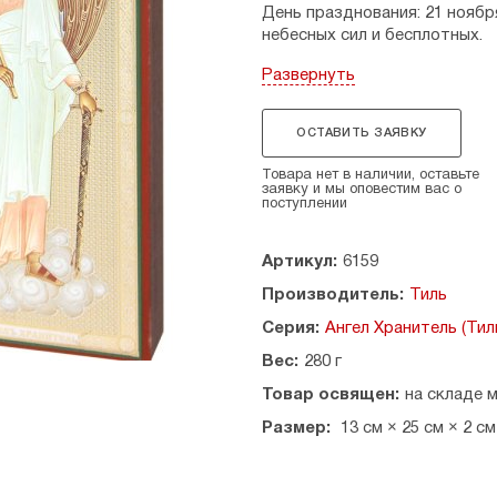
День празднования: 21 ноября
небесных сил и бесплотных.
Размеры:13 х 25 см, толщина -
Развернуть
См. также
акафист Ангелу Хр
ОСТАВИТЬ ЗАЯВКУ
Страна производитель: Россия
Товара нет в наличии, оставьте
заявку и мы оповестим вас о
поступлении
Артикул:
6159
Производитель:
Тиль
Серия:
Ангел Хранитель (Тил
Вес:
280 г
Товар освящен:
на складе 
Размер:
13 см × 25 см × 2 см