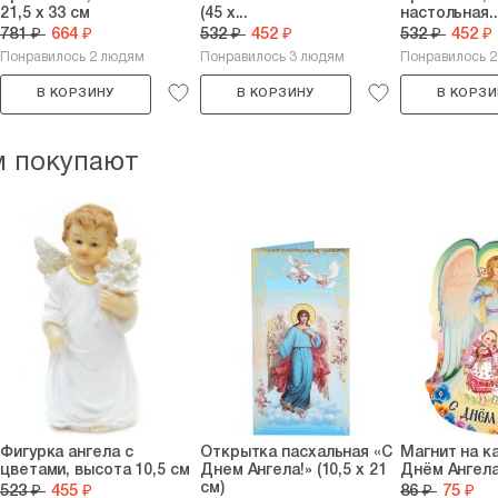
21,5 х 33 см
(45 х...
настольная..
781 ₽
664 ₽
532 ₽
452 ₽
532 ₽
452 ₽
Понравилось 2 людям
Понравилось 3 людям
Понравилось 
В КОРЗИНУ
В КОРЗИНУ
В КОРЗИ
м покупают
Фигурка ангела с
Открытка пасхальная «С
Магнит на к
цветами, высота 10,5 см
Днем Ангела!» (10,5 х 21
Днём Ангела
см)
523 ₽
455 ₽
86 ₽
75 ₽