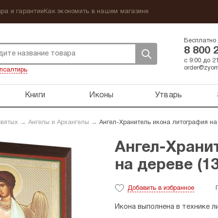
ра и гарантии
Как экономить в нашем магазине
Бесплатно 
8 800 
с 9:00 до 
order@zyorn
псалтирь
Книги
Иконы
Утварь
святых
→
Ангелы и Архангелы
→
Ангел-Хранитель икона литография на 
Ангел-Храни
на дереве (13
Добавить
в избранное
Икона выполнена в технике л