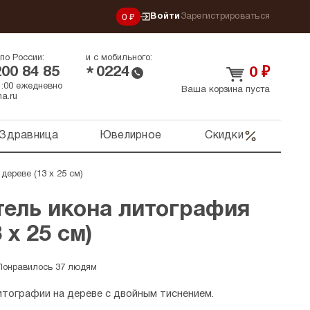
Войти
Зарегистрироваться
0 ₽
по России:
и с мобильного:
200 84 85
0224
*
0
₽
21:00 ежедневно
Ваша корзина пуста
a.ru
Здравница
Ювелирное
Скидки
дереве (13 х 25 см)
тель икона литография
 х 25 см)
Понравилось 37 людям
итографии на дереве с двойным тиснением.