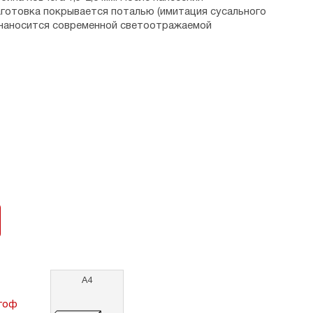
аготовка покрывается поталью (имитация сусального
 наносится современной светоотражаемой
ается лаковым покрытием.
 - 2,5 см.
ия.
А4
гоф