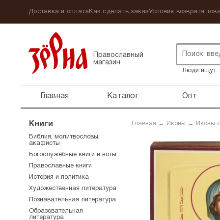
Доставка и оплата
Как сделать заказ
Условия возврата това
Православный
магазин
Люди ищут:
Главная
Каталог
Опт
Книги
Главная
→
Иконы
→
Иконы 
Библия, молитвословы,
акафисты
Богослужебные книги и ноты
Православные книги
История и политика
Художественная литература
Познавательная литература
Образовательная
литература