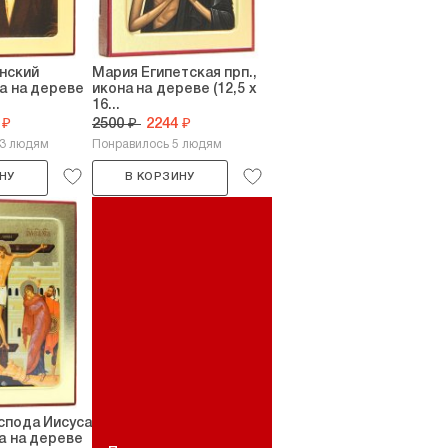
нский
Мария Египетская прп.,
а на дереве
икона на дереве (12,5 х
16...
 ₽
2500 ₽
2244 ₽
13 людям
Понравилось 5 людям
НУ
В КОРЗИНУ
спода Иисуса
а на дереве