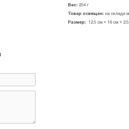
Вес:
254 г
Товар освящен:
на складе 
Размер:
12,5 см × 16 см × 2,
в