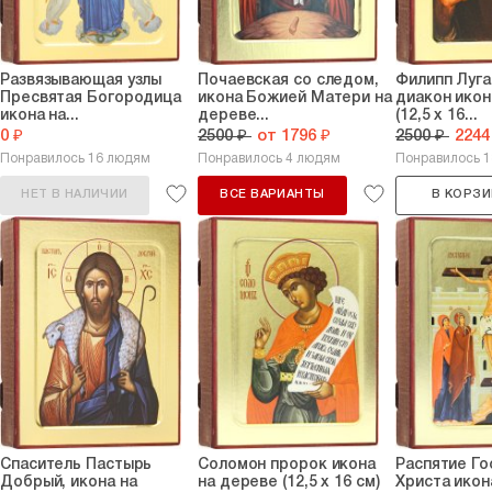
Развязывающая узлы
Почаевская со следом,
Филипп Луга
Пресвятая Богородица
икона Божией Матери на
диакон икон
икона на...
дереве...
(12,5 х 16...
0 ₽
2500 ₽
от 1796 ₽
2500 ₽
2244
Понравилось 16 людям
Понравилось 4 людям
Понравилось 
НЕТ В НАЛИЧИИ
ВСЕ ВАРИАНТЫ
В КОРЗИ
Спаситель Пастырь
Соломон пророк икона
Распятие Го
Добрый, икона на
на дереве (12,5 х 16 см)
Христа икон