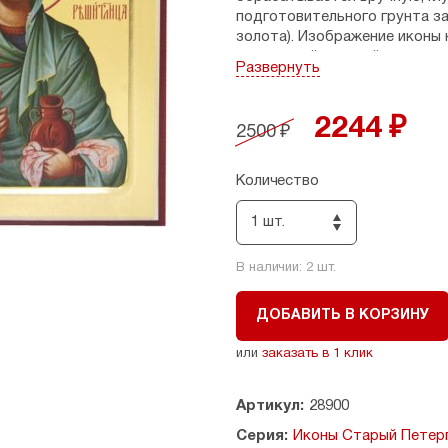
подготовительного грунта з
золота). Изображение иконы
пигментной краской и защищ
Развернуть
Дни памяти: 4 января (н.ст.).
2244 ₽
Размеры: 12,5 х 16 см, толщина
2500 ₽
Страна производитель: Росс
Количество
1 шт.
В наличии:
2
шт.
ДОБАВИТЬ В КОРЗИНУ
или
заказать в 1 клик
Артикул:
28900
Серия:
Иконы Старый Петер