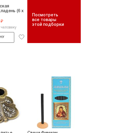
ская
ладень (6 х
Посмотреть
все товары
 ₽
этой подборки
 человеку
НУ