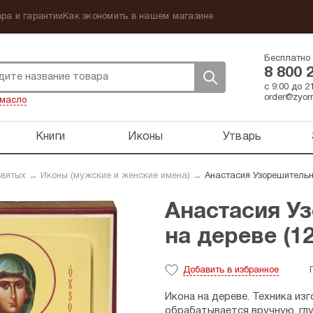
ра и гарантии
Как экономить в нашем магазине
Бесплатно 
8 800 
с 9:00 до 
order@zyorn
масло
Книги
Иконы
Утварь
святых
→
Иконы (мужские и женские имена)
→
Анастасия Узорешительни
Анастасия У
на дереве (12
Добавить
в избранное
Икона на дереве. Техника изг
обрабатывается вручную, глуб