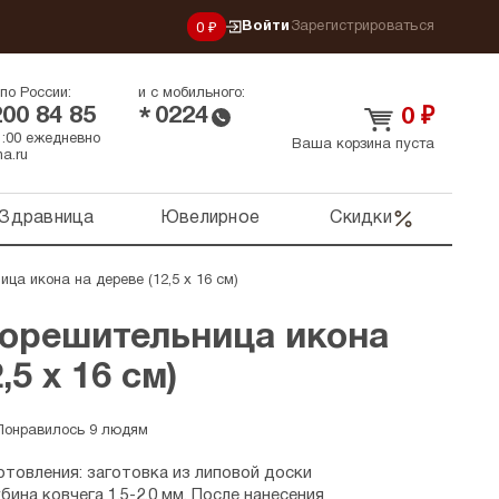
Войти
Зарегистрироваться
0 ₽
по России:
и с мобильного:
200 84 85
0224
*
0
₽
21:00 ежедневно
Ваша корзина пуста
a.ru
Здравница
Ювелирное
Скидки
ца икона на дереве (12,5 х 16 см)
зорешительница икона
,5 х 16 см)
Понравилось 9 людям
отовления: заготовка из липовой доски
ина ковчега 1,5-2,0 мм. После нанесения