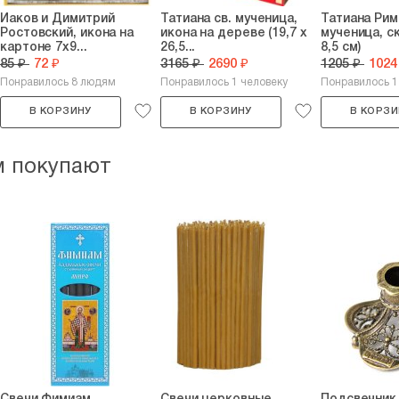
Иаков и Димитрий
Татиана св. мученица,
Татиана Рим
Ростовский, икона на
икона на дереве (19,7 х
мученица, ск
картоне 7х9...
26,5...
8,5 см)
85 ₽
72 ₽
3165 ₽
2690 ₽
1205 ₽
1024
Понравилось 8 людям
Понравилось 1 человеку
Понравилось 1
В КОРЗИНУ
В КОРЗИНУ
В КОРЗИ
м покупают