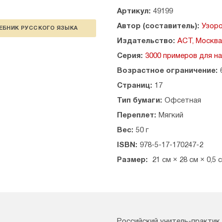
Артикул:
49199
Автор (составитель):
Узоро
ЕБНИК РУССКОГО ЯЗЫКА
Издательство:
АСТ, Москва
Серия:
3000 примеров для н
Возрастное ограничение:
Страниц:
17
Тип бумаги:
Офсетная
Переплет:
Мягкий
Вес:
50 г
ISBN:
978-5-17-170247-2
Размер:
21 см × 28 см × 0,5 
Российский учитель-практик