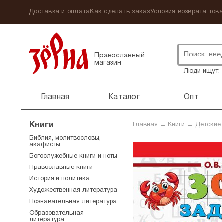
Доставка и оплата
Как сделать заказ
Условия возврата това
Православный
магазин
Люди ищут:
Главная
Каталог
Опт
Книги
Главная
→
Книги
→
Детские
Библия, молитвословы,
акафисты
Богослужебные книги и ноты
Православные книги
История и политика
Художественная литература
Познавательная литература
Образовательная
литература