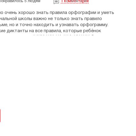
Понравилось 5 людям
1
комментарий
но очень хорошо знать правила орфографии и уметь
ачальной школы важно не только знать правило
сьме, но и точно находить и узнавать орфограмму.
ие диктанты на все правила, которые ребёнок
писание сочетаний ЖИ-ШИ, ЧА-ЩА, ЧУ-ЩУ; большая
 проверяемые безударные гласные в корне слова;
озиции; мягкий знак — показатель мягкости;
Н, НЩ и другие. Выполняя задания пособия, ребёнок
ривать вслух все встречающиеся в текстах
даны ответы с полным разбором всех диктантов.
 уроках русского языка в школе и для
ма.