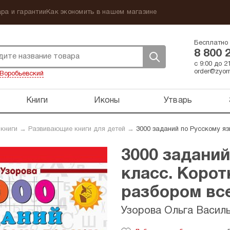
ра и гарантии
Как экономить в нашем магазине
Бесплатно 
8 800 
с 9:00 до 
order@zyorn
Воробьевский
Книги
Иконы
Утварь
 книги
→
Развивающие книги для детей
→
3000 заданий по Русскому яз
3000 заданий
класс. Корот
разбором вс
Узорова Ольга Васил