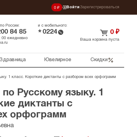
Войти
Зарегистрироваться
0 ₽
по России:
и с мобильного:
200 84 85
0224
*
0
₽
21:00 ежедневно
Ваша корзина пуста
a.ru
Здравница
Ювелирное
Скидки
ыку. 1 класс. Короткие диктанты с разбором всех орфограмм
 по Русскому языку. 1
кие диктанты с
ех орфограмм
ьевна