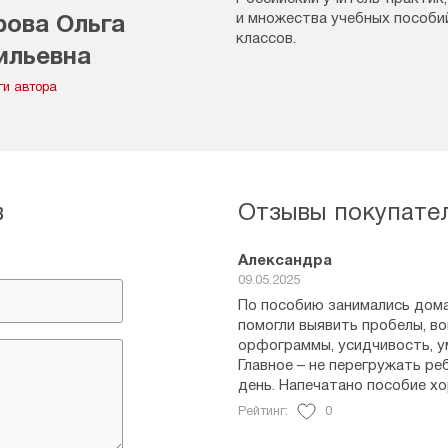
и множества учебных пособи
рова Ольга
классов.
ильевна
ги автора
в
Отзывы покупате
Александра
09.05.2025
По пособию занимались дома 
помогли выявить пробелы, во
орфограммы, усидчивость, у
Главное – не перегружать ре
день. Напечатано пособие хо
Рейтинг:
0