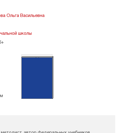
ва Ольга Васильевна
ачальной школы
6+
А4
см
, методист, автор федеральных учебников