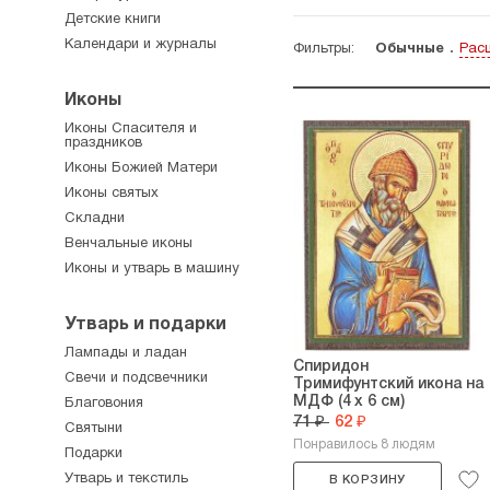
Детские книги
Календари и журналы
Фильтры:
Обычные
Рас
Иконы
Иконы Спасителя и
праздников
Иконы Божией Матери
Иконы святых
Складни
Венчальные иконы
Иконы и утварь в машину
Утварь и подарки
Лампады и ладан
Спиридон
Свечи и подсвечники
Тримифунтский икона на
МДФ (4 х 6 см)
Благовония
71 ₽
62 ₽
Святыни
Понравилось 8 людям
Подарки
Утварь и текстиль
В КОРЗИНУ