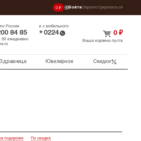
Войти
Зарегистрироваться
0 ₽
по России:
и с мобильного:
200 84 85
0224
*
0
₽
21:00 ежедневно
Ваша корзина пуста
a.ru
Здравница
Ювелирное
Скидки
а подороже
По скидке