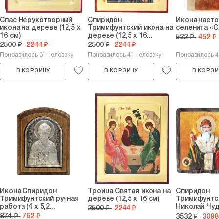
Спас Нерукотворный
Спиридон
Икона насто
икона на дереве (12,5 х
Тримифунтский икона на
селенита «С
16 см)
дереве (12,5 х 16...
532 ₽
452 ₽
2500 ₽
2244 ₽
2500 ₽
2244 ₽
Понравилось 31 человеку
Понравилось 41 человеку
Понравилось 4
В КОРЗИНУ
В КОРЗИНУ
В КОРЗИ
Икона Спиридон
Троица Святая икона на
Спиридон
Тримифунтский ручная
дереве (12,5 х 16 см)
Тримифунтс
работа (4 х 5,2...
Николай Чу
2500 ₽
2244 ₽
икона на...
874 ₽
762 ₽
3532 ₽
3098