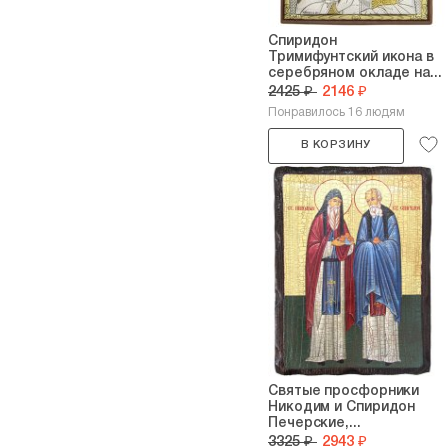
Спиридон
Тримифунтский икона в
серебряном окладе на...
2425 ₽
2146 ₽
Понравилось 16 людям
В КОРЗИНУ
Святые просфорники
Никодим и Спиридон
Печерские,...
3325 ₽
2943 ₽