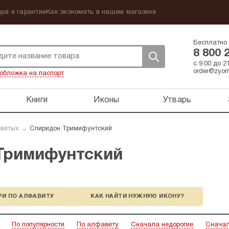
ра и гарантии
Как экономить в нашем магазине
Бесплатно 
8 800 
с 9:00 до 
order@zyorn
обложка на паспорт
Книги
Иконы
Утварь
святых
→
Спиридон Тримифунтский
Тримифунтский
РИ ПО АЛФАВИТУ
КАК НАЙТИ НУЖНУЮ ИКОНУ?
По популярности
По алфавиту
Сначала недорогие
Сначал