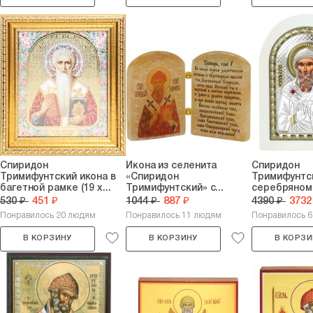
Спиридон
Икона из селенита
Спиридон
Тримифунтский икона в
«Спиридон
Тримифунтск
багетной рамке (19 х...
Тримифунтский» с...
серебряном 
530 ₽
451 ₽
1044 ₽
887 ₽
4390 ₽
3732
Понравилось 20 людям
Понравилось 11 людям
Понравилось 
В КОРЗИНУ
В КОРЗИНУ
В КОРЗИ