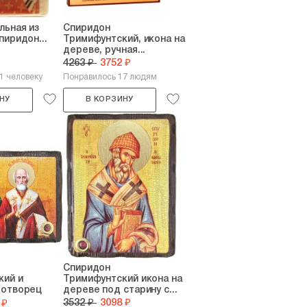
льная из
Спиридон
пиридон...
Тримифунтский, икона на
дереве, ручная...
4263 ₽
3752 ₽
1 человеку
Понравилось 17 людям
НУ
В КОРЗИНУ
Спиридон
кий и
Тримифунтский икона на
дотворец
дереве под старину с...
3532 ₽
3098 ₽
 ₽