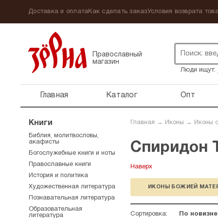
Доставка и оплата
Как сделать заказ
Условия возврата това
Православный
магазин
Люди ищут:
Главная
Каталог
Опт
Книги
Главная
→
Иконы
→
Иконы 
Библия, молитвословы,
акафисты
Спиридон 
Богослужебные книги и ноты
Православные книги
Наверх
История и политика
Художественная литература
ИКОНЫ БОЖИЕЙ МАТЕ
Познавательная литература
Образовательная
Сортировка:
По новизне
литература