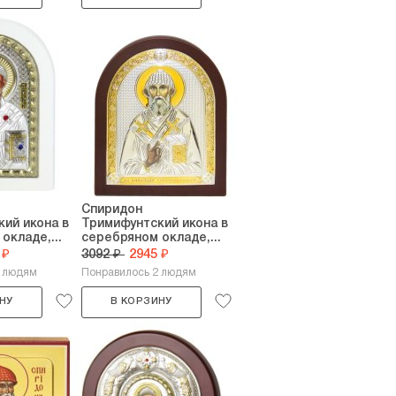
Спиридон
ий икона в
Тримифунтский икона в
окладе,...
серебряном окладе,...
 ₽
3092 ₽
2945 ₽
6 людям
Понравилось 2 людям
НУ
В КОРЗИНУ