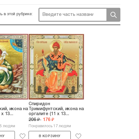
ь в этой рубрике:
Спиридон
ий, икона на
Тримифунтский, икона на
х 13...
оргалите (11 х 13...
206 ₽
176 ₽
35 людям
Понравилось 17 людям
НУ
В КОРЗИНУ