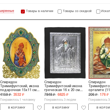
ширенные
Товары в наличии
Товары со скидкой
Искат
Спиридон
Спиридон
Спиридон
Тримифунтский, икона
Тримифунтский икона
Тримифунтск
подарочная 15х11 см...
греческая 16 х 20 см...
оргалите (11 
4159 ₽
3532 ₽
7848 ₽
6825 ₽
206 ₽
176 ₽
Понравилось 1 человеку
Понравилось 3 людям
Понравилось 
В КОРЗИНУ
В КОРЗИНУ
В КОРЗИ