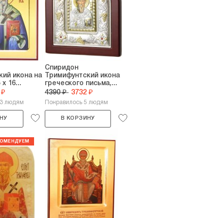
Спиридон
ий икона на
Тримифунтский икона
х 16...
греческого письма,...
 ₽
4390 ₽
3732 ₽
33 людям
Понравилось 5 людям
НУ
В КОРЗИНУ