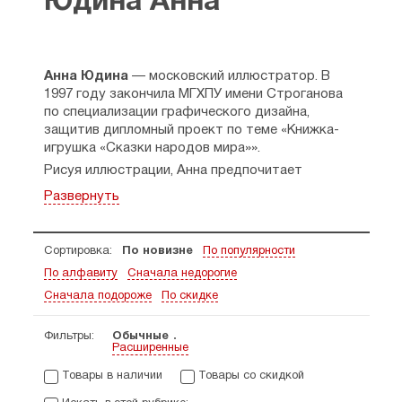
Юдина Анна
Анна Юдина
— московский иллюстратор. В
1997 году закончила МГХПУ имени Строганова
по специализации графического дизайна,
защитив дипломный проект по теме «Книжка-
игрушка «Сказки народов мира»».
Рисуя иллюстрации, Анна предпочитает
самостоятельно готовить макет книги,
Развернуть
создавая не только картинки к тексту, но и
образ самой сказки. Использует смешанную
технику и различные материалы — акварель,
Сортировка:
По новизне
По популярности
акрил, тушь, перо, пастель, гуашь.
По алфавиту
Сначала недорогие
Анна сотрудничает со многими детскими
Сначала подороже
По скидке
издательствами, помимо иллюстрации
разрабатывала мультимедийную игру по
мотивам сказки «Руслан и Людмила»,
Фильтры:
Обычные
Расширенные
оформляла CD диски и пр.
Принимала участие в Биеннале иллюстрации в
Товары в наличии
Товары со скидкой
Братиславе BIB-2009.