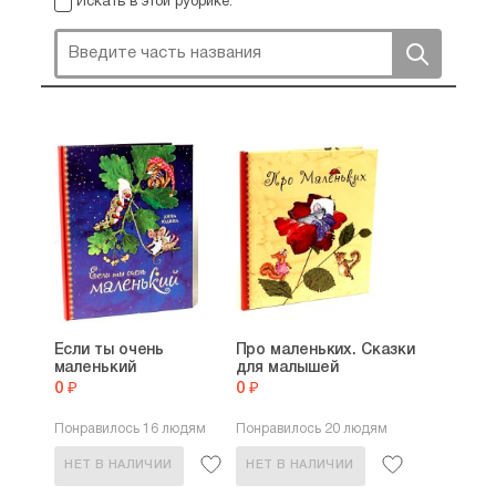
Искать в этой рубрике:
В 2009 награждена Международным дипломом
им. Х.К.Андерсена. В 2010 году за иллюстрации к
книге «Аня в стране чудес» Анна награждена
премией IBBY (International Board on Books for
Young people).
Если ты очень
Про маленьких. Сказки
маленький
для малышей
0 ₽
0 ₽
Понравилось 16 людям
Понравилось 20 людям
НЕТ В НАЛИЧИИ
НЕТ В НАЛИЧИИ