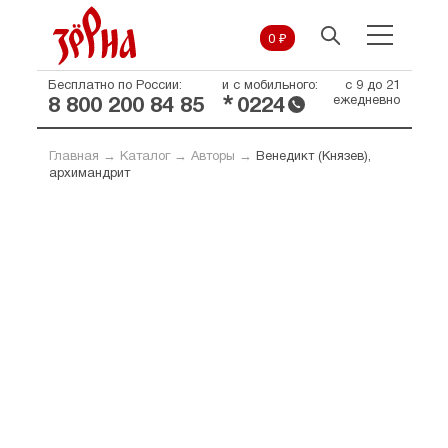
0 ₽
Бесплатно по России:
и с мобильного:
с 9 до 21
*
ежедневно
8 800 200 84 85
0224
Главная
→
Каталог
→
Авторы
→
Венедикт (Князев),
архимандрит