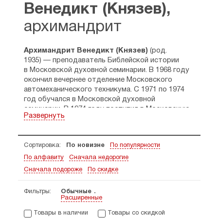
Венедикт (Князев),
архимандрит
Архимандрит Венедикт (Князев)
(род.
1935) — преподаватель Библейской истории
в Московской духовной семинарии. В 1968 году
окончил вечернее отделение Московского
автомеханического техникума. С 1971 по 1974
год обучался в Московской духовной
семинарии. В 1974 году поступил в Московскую
Развернуть
духовную академию. 16 марта 1977 года
пострижен в монашество, 30 мая 1977 года —
в сан иеродиакона, 13 ноября 1977 года — в сан
Сортировка:
По новизне
По популярности
иеромонаха. В 1978 году окончил МДА
со степенью кандидата богословия. В 1978 году
По алфавиту
Сначала недорогие
утверждён в должности преподавателя
Сначала подороже
По скидке
литургики в Московской духовной семинарии.
В 1983 году возведён в сан архимандрита. С 1
Фильтры:
Обычные
января 1986 по 1 июня 1987 года исполнял
Расширенные
обязанности заведующего
Товары в наличии
Товары со скидкой
церковно-археологического
кабинета. В апреле