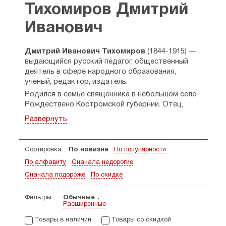
Тихомиров Дмитрий
Иванович
Дмитрий Иванович Тихомиров
(1844-1915) —
выдающийся русский педагог, общественный
деятель в сфере народного образования,
ученый, редактор, издатель.
Родился в семье священника в небольшом селе
Рождествено Костромской губернии. Отец,
собрав последние средства, отправил его
Развернуть
на обучение в духовную семинарию в Костроме.
Вскоре Дмитрий стал лучшим учеником.
Мальчика приняли на дальнейшее обучение
Сортировка:
По новизне
По популярности
в Санкт-Петербург, где он оканчил
По алфавиту
Сначала недорогие
двухгодичные учительские курсы, а затем
продолжил обучение в Московской учительской
Сначала подороже
По скидке
семинарии. В 1866 году он стал работать
педагогом при семинарии. В этой должности
Фильтры:
Обычные
Расширенные
Дмитрий Иванович Тихомиров трудился
на протяжении 10 лет.
Товары в наличии
Товары со скидкой