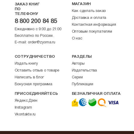
золотую медаль на Парижской выставке.
МАГАЗИН
ЗАКАЗ КНИГ
ПО
Д.И. Тихомиров — отец-основатель Общества
Как сделать заказ
ТЕЛЕФОНУ
попечения о детях народных учителей.
Доставка и оплата
8 800 200 84 85
Награждён орденами святой Анны I степени,
Контактная информация
святого Станислава I степени, святого
Ежедневно с 9:00 до 21:00
Оптовым покупателям
Владимира III степени.
Бесплатно по России.
О нас
Скончался в 1915 году, упокоен
E-mail:
order@zyorna.ru
на Новодевичьем кладбище в Москве. Могила
была разграблена и уничтожена в 1930-х гг.
СОТРУДНИЧЕСТВО
РАЗДЕЛЫ
Издать книгу
Авторы
Оставить отзыв о товаре
Издательства
Написать в блог
Серии
Бонусная программа
Публикации
ПРИСОЕДИНЯЙТЕСЬ
БЕЗНАЛИЧНАЯ ОПЛАТА
Яндекс.Дзен
Instagram
Vkontakte.ru