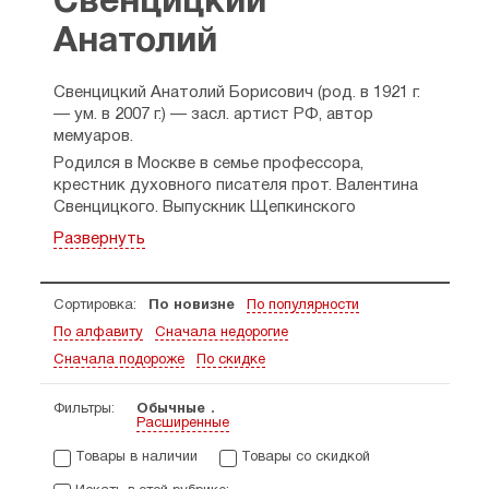
Свенцицкий
Анатолий
Свенцицкий Анатолий Борисович (род. в 1921 г.
— ум. в 2007 г.) — засл. артист РФ, автор
мемуаров.
Родился в Москве в семье профессора,
крестник духовного писателя
прот. Валентина
Свенцицкого
. Выпускник Щепкинского
театрального училища, артист Малого театра.
Развернуть
В 1990-е хлопотал о возвращении Церкви
Успенского храма на Могильцах, стал старостой
этого храма. Позднее был чтецом Свято-
Сортировка:
По новизне
По популярности
Климентского храма, обучал желающих
По алфавиту
Сначала недорогие
традициям богослужебного чтения.
Сначала подороже
По скидке
Автор воспоминаний о церковной жизни Москвы
эпохи гонений «Невидимые нити: Церковь,
Фильтры:
Обычные
события, люди».
Расширенные
Товары в наличии
Товары со скидкой