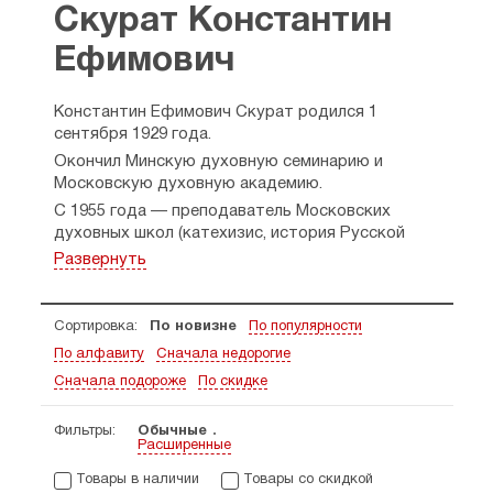
Скурат Константин
Ефимович
Константин Ефимович Скурат родился 1
сентября 1929 года.
Окончил Минскую духовную семинарию и
Московскую духовную академию.
С 1955 года — преподаватель Московских
духовных школ (катехизис, история Русской
Церкви, общая церковная история,
Развернуть
догматическое богословие, греческий язык,
история Древней Церкви).
В 1970 году присвоена степень магистра
Сортировка:
По новизне
По популярности
богословия за работу «Сотериология святого
По алфавиту
Сначала недорогие
Афанасия Великого».
Сначала подороже
По скидке
В 1978 году присвоена степень доктора
церковной истории за работу «Поместные
Фильтры:
Обычные
Православные Церкви».
Расширенные
Профессор. Является преподавателем
Товары в наличии
Товары со скидкой
катехизиса и патрологии.