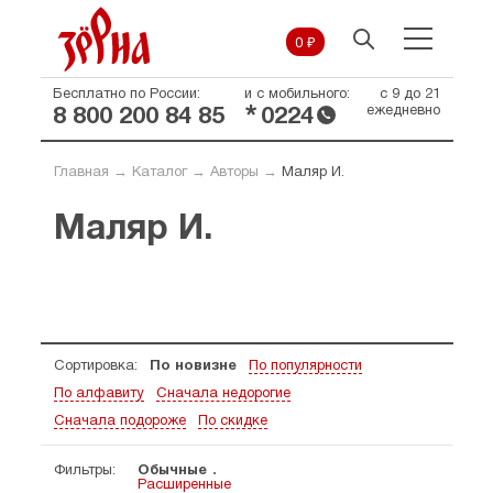
0 ₽
Бесплатно по России:
и с мобильного:
с 9 до 21
*
ежедневно
8 800 200 84 85
0224
Главная
→
Каталог
→
Авторы
→
Маляр И.
Маляр И.
Сортировка:
По новизне
По популярности
По алфавиту
Сначала недорогие
Сначала подороже
По скидке
Фильтры:
Обычные
Расширенные