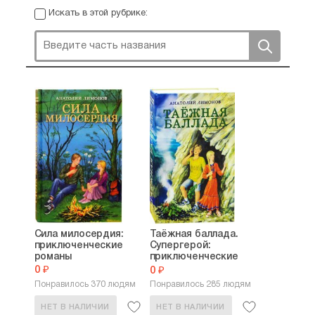
Искать в этой рубрике:
Сила милосердия:
Таёжная баллада.
приключенческие
Супергерой:
романы
приключенческие
романы
0 ₽
0 ₽
Понравилось 370 людям
Понравилось 285 людям
НЕТ В НАЛИЧИИ
НЕТ В НАЛИЧИИ