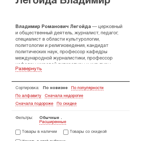
Легойда Владимир
Владимир Романович Легойда
— церковный
и общественный деятель, журналист, педагог,
специалист в области культурологии,
политологии и религиоведения, кандидат
политических наук, профессор кафедры
международной журналистики, профессор
кафедры мировой литературы и культуры
Развернуть
МГИМО (У) МИД России, главный редактор
журнала «Фома», председатель Синодального
информационного отдела Московского
Сортировка:
По новизне
По популярности
Патриархата.
По алфавиту
Сначала недорогие
Родился 8 августа 1973 г. в городе Кустанай
(Казахстан).
Сначала подороже
По скидке
В 1990 г. — окончил Кустанайскую среднюю
школу № 10 с золотой медалью.
Фильтры:
Обычные
Расширенные
В 1996 г. — окончил с отличием Московский
государственный институт международных
Товары в наличии
Товары со скидкой
отношений (У) МИД России, факультет