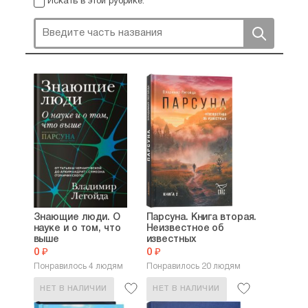
Искать в этой рубрике:
международной информации.
В 2000 г. — защитил кандидатскую
диссертацию на соискание ученой степени
кандидата политических наук (Тема научной
работы: «Символы и ритуалы в политических
процессах в США: традиции и современность
(феномен „гражданской религии“)»).
В 2005 г. — ВАК присвоено ученое звание
доцента.
Знающие люди. О
Парсуна. Книга вторая.
науке и о том, что
Неизвестное об
выше
известных
0 ₽
0 ₽
Понравилось 4 людям
Понравилось 20 людям
НЕТ В НАЛИЧИИ
НЕТ В НАЛИЧИИ