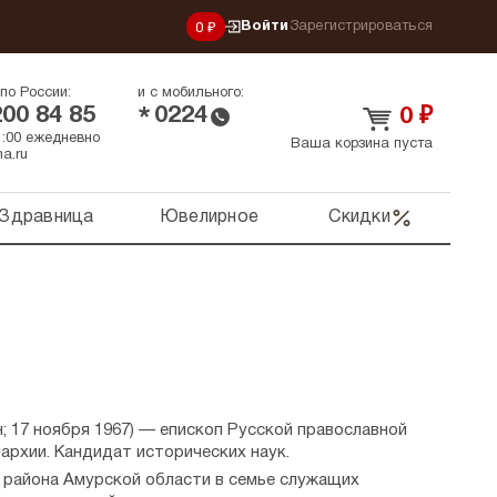
Войти
Зарегистрироваться
0 ₽
по России:
и с мобильного:
200 84 85
0224
*
0
₽
21:00 ежедневно
Ваша корзина пуста
a.ru
Здравница
Ювелирное
Скидки
; 17 ноября 1967) — епископ Русской православной
пархии. Кандидат исторических наук.
о района Амурской области в семье служащих