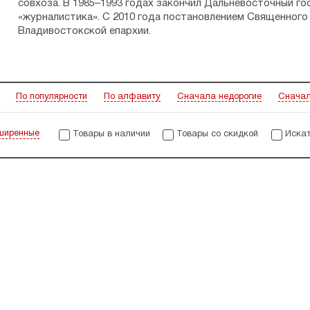
совхоза. В 1985–1993 годах закончил Дальневосточный г
«журналистика». С 2010 года постановлением Священного 
Владивостокской епархии.
По популярности
По алфавиту
Сначала недорогие
Сначал
ширенные
Товары в наличии
Товары со скидкой
Искат