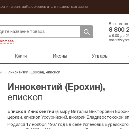
ра и гарантии
Как экономить в нашем магазине
Бесплатно 
8 800 
с 9:00 до 
order@zyorn
Алфеев
Книги
Иконы
Утварь
ы
→
Иннокентий (Ерохин), епископ
Иннокентий (Ерохин),
епископ
Епископ Иннокентий
(в миру Виталий Викторович Ерохин
церкви, епископ Уссурийский, викарий Владивостокской е
Родился 17 ноября 1967 года в селе Успеновка Бурейског