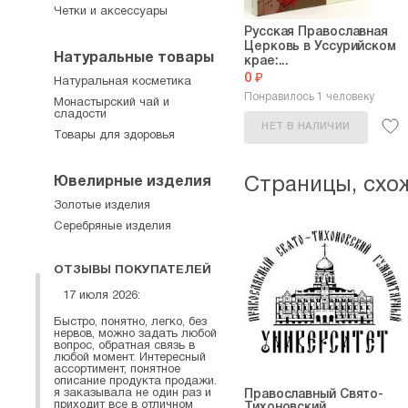
Четки и аксессуары
Русская Православная
Церковь в Уссурийском
Натуральные товары
крае:...
0 ₽
Натуральная косметика
Понравилось 1 человеку
Монастырский чай и
сладости
НЕТ В НАЛИЧИИ
Товары для здоровья
Ювелирные изделия
Страницы, схо
Золотые изделия
Серебряные изделия
ОТЗЫВЫ ПОКУПАТЕЛЕЙ
17 июля 2026:
Быстро, понятно, легко, без
нервов, можно задать любой
вопрос, обратная связь в
любой момент. Интересный
ассортимент, понятное
описание продукта продажи.
я заказывала не один раз и
Православный Свято-
приходит все в отличном
Тихоновский