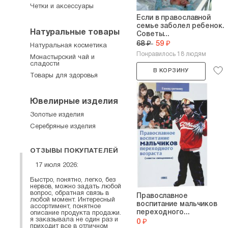
Четки и аксессуары
Если в православной
семье заболел ребенок.
Натуральные товары
Советы...
68 ₽
59 ₽
Натуральная косметика
Понравилось 18 людям
Монастырский чай и
сладости
В КОРЗИНУ
Товары для здоровья
Ювелирные изделия
Золотые изделия
Серебряные изделия
ОТЗЫВЫ ПОКУПАТЕЛЕЙ
17 июля 2026:
Быстро, понятно, легко, без
нервов, можно задать любой
вопрос, обратная связь в
Православное
любой момент. Интересный
воспитание мальчиков
ассортимент, понятное
переходного...
описание продукта продажи.
я заказывала не один раз и
0 ₽
приходит все в отличном