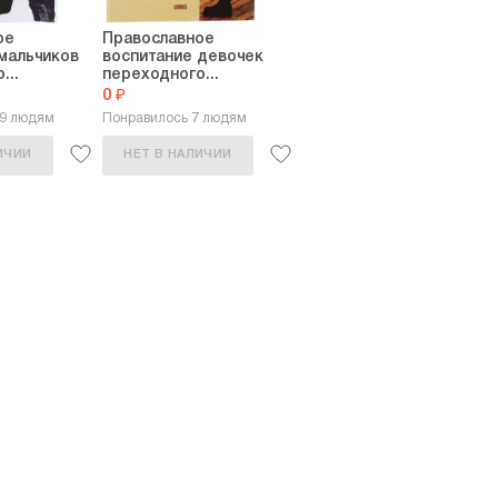
минарии).
опом Кириллом и служил в храмах преподобного
ое
Православное
со-Парголовском
и Смоленской иконы Божией Матери
мальчиков
воспитание девочек
...
переходного...
0 ₽
49 людям
Понравилось 7 людям
оло-Богоявленском
соборе архиепископом
ИЧИИ
НЕТ В НАЛИЧИИ
ском
соборе, затем до 1999 года —
 1999 года — снова в
Князь-Владимирском
соборе.
писать стихи, издал три стихотворных сборника,
ей.
ком.
: