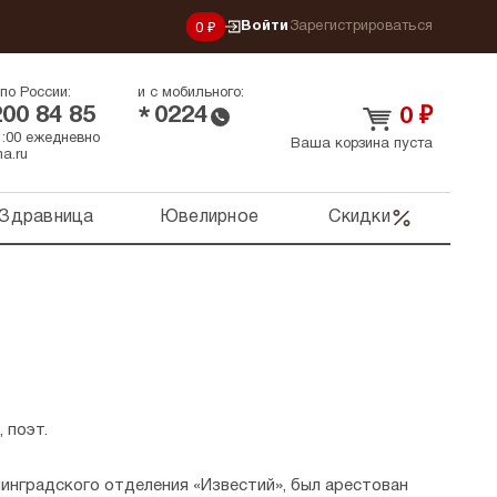
Войти
Зарегистрироваться
0 ₽
по России:
и с мобильного:
200 84 85
0224
*
0
₽
21:00 ежедневно
Ваша корзина пуста
a.ru
Здравница
Ювелирное
Скидки
 поэт.
нинградского отделения «Известий», был арестован