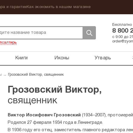
ра и гарантии
Как экономить в нашем магазине
Бесплатно 
8 800 
с 9:00 до 
order@zyorn
псалтирь
Книги
Иконы
Утварь
ы
→
Грозовский Виктор, священник
Грозовский Виктор,
священник
Виктор Иосифович Грозовский
(1934–2007), протоиерей,
Родился 27 февраля 1934 года в Ленинграде.
В 1936 году его отец, заместитель главного редактора ле