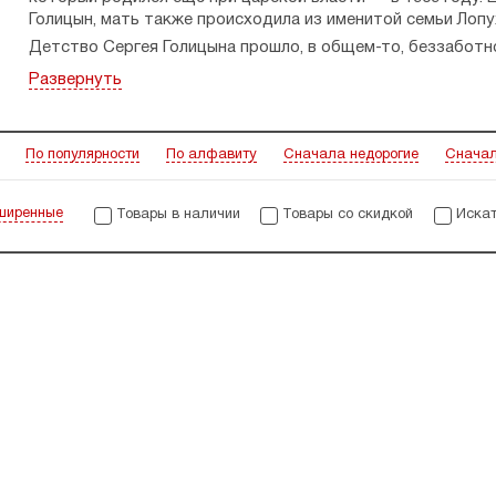
Голицын, мать также происходила из именитой семьи Лопу
Детство Сергея Голицына прошло, в общем-то, беззаботно
вследствие этого у него появилось желание стать писате
Развернуть
от родственников, что в Москве действуют Высшие литер
вместе с младшей сестрой Марией. Проблемы могли возни
но обошлось, а ведь многие родственники Голицыных в 20-
По популярности
По алфавиту
Сначала недорогие
Сначал
Учёба давалась Сергею Голицыну легко — он с удовольст
с благодарностью вспоминал многих педагогов, первые ег
писательскую карьеру сразу не получилось — пришлось 
ширенные
Товары в наличии
Товары со скидкой
Искат
Михайлович стал топографом. Он активно проявил себя в 
орденами и медалями, а после войны он трудился в проек
Всецело посвятить себя писательству Сергей Голицын смо
произведениях он учитывал советские реалии: так, немал
сорванцов», «Сорок изыскателей», «За берёзовыми книгами»
топографию — «Хочу быть топографом», о российской ис
Также Сергеем Голицыным написаны биографии художнико
писателей Льва Толстого, Фёдора Достоевского. Особый и
роман в жанре семейной хроники
». Её название вполне оп
но и полная картина жизни на сломе эпохи — дореволюци
действительности. Издана книга была уже после смерти а
над ней.