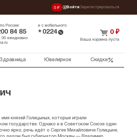
Войти
Зарегистрироваться
0 ₽
по России:
и с мобильного:
200 84 85
0224
*
0
₽
21:00 ежедневно
Ваша корзина пуста
a.ru
Здравница
Ювелирное
Скидки
ич
л имя князей Голицыных, которые играли
ком государстве. Однако и в Советском Союзе один
чно ярко, речь идёт о Сергее Михайловиче Голицыне,
 Его дедом был губернатор Москвы — Владимир