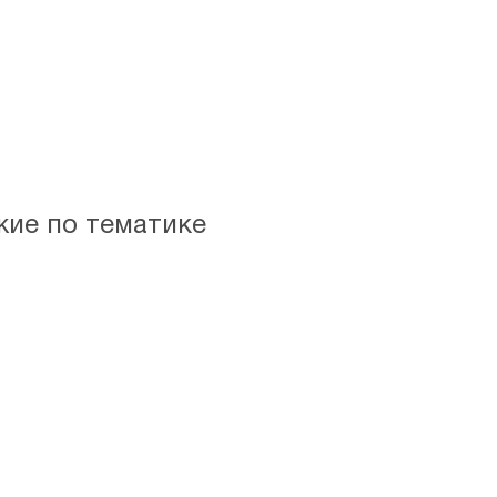
См. также:
Художественная литература
,
Жизнеописания, в
жие по тематике