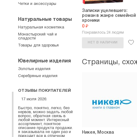
Четки и аксессуары
Записки уцелевшего:
роман в жанре семейной
Натуральные товары
хроники
0 ₽
Натуральная косметика
Понравилось 24 людям
Монастырский чай и
сладости
НЕТ В НАЛИЧИИ
Товары для здоровья
Ювелирные изделия
Страницы, схо
Золотые изделия
Серебряные изделия
ОТЗЫВЫ ПОКУПАТЕЛЕЙ
17 июля 2026:
Быстро, понятно, легко, без
нервов, можно задать любой
вопрос, обратная связь в
любой момент. Интересный
ассортимент, понятное
описание продукта продажи.
я заказывала не один раз и
Никея, Москва
приходит все в отличном