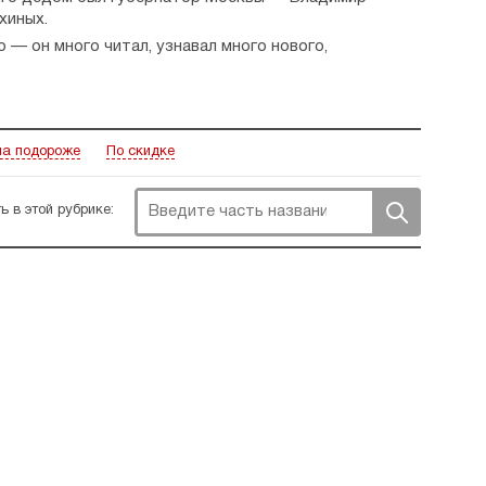
хиных.
 — он много читал, узнавал много нового,
лем, которое достаточно легко осуществилось. Узнав
атурные курсы, родители Сергея отдали его туда
кнуть из-за неподходящего социального положения,
30 годах 20 века подверглись репрессиям.
а подороже
По скидке
вием посещал лекции, в дальнейшем
о публикации были в детских журналах. Но сделать
получать более приземлённую профессию, Сергей
ь в этой рубрике:
ходе Великой Отечественной войны, его наградили
тном институте.
г только уже в возрасте пятидесяти лет. В своих
о его книг посвящено пионерам — «Городок
. Есть у него и узкоспециальные книги: про
тории.
в Владимира Поленова, Владимира Фаворского,
нтерес представляет его книга «
Записки уцелевшего:
равдывает себя: это не просто рассказ о своей семье,
онной патриархальности и советской
втора — он скончался в 1989 году во время работы