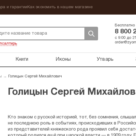
ра и гарантии
Как экономить в нашем магазине
Бесплатно 
8 800 
с 9:00 до 
order@zyorn
псалтирь
Книги
Иконы
Утварь
ы
→
Голицын Сергей Михайлович
Голицын Сергей Михайлов
Кто знаком с русской историей, тот, без сомнения, слыша
не последнюю роль в событиях, происходивших в Российс
из представителей княжеского рода проявил себя достато
который родился ещё при царской власти — в 1909 году.