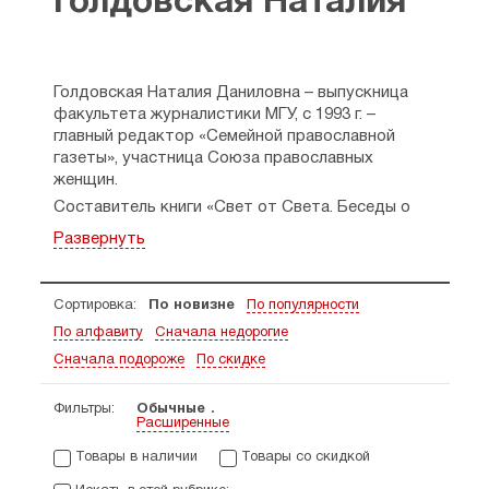
Голдовская Наталия
Голдовская Наталия Даниловна – выпускница
факультета журналистики МГУ, с 1993 г. –
главный редактор «Семейной православной
газеты», участница Союза православных
женщин.
Составитель книги «Свет от Света. Беседы о
вере и псалмах», соавтор сборника
Развернуть
«Радуйтесь!», автор труда «О верных друзьях и
вере. Живые портреты классиков».
Сортировка:
По новизне
По популярности
По алфавиту
Сначала недорогие
Сначала подороже
По скидке
Фильтры:
Обычные
Расширенные
Товары в наличии
Товары со скидкой