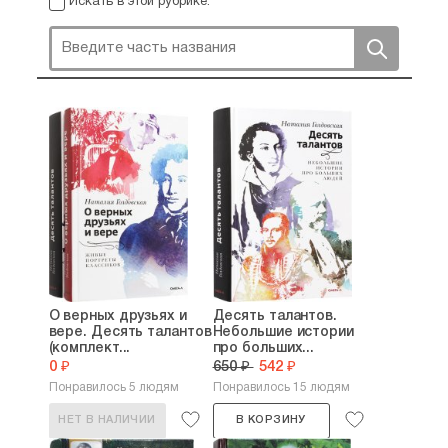
Искать в этой рубрике:
О верных друзьях и
Десять талантов.
вере. Десять талантов
Небольшие истории
(комплект...
про больших...
0 ₽
650 ₽
542 ₽
Понравилось 5 людям
Понравилось 15 людям
НЕТ В НАЛИЧИИ
В КОРЗИНУ