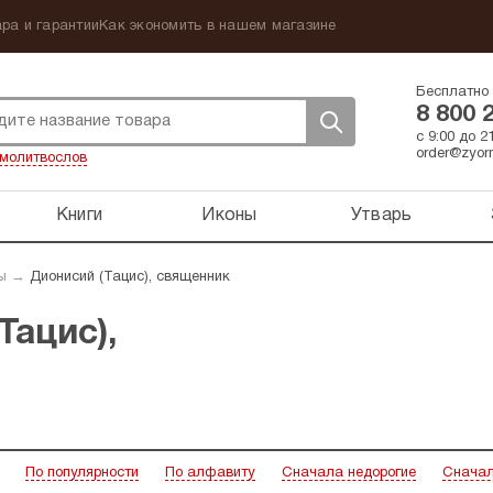
ра и гарантии
Как экономить в нашем магазине
Бесплатно 
8 800 
с 9:00 до 
order@zyorn
молитвослов
Книги
Иконы
Утварь
ы
→
Дионисий (Тацис), священник
Тацис),
По популярности
По алфавиту
Сначала недорогие
Сначал