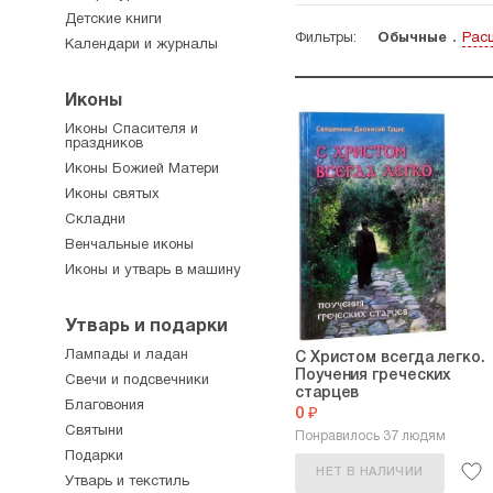
Детские книги
Фильтры:
Обычные
Рас
Календари и журналы
Иконы
Иконы Спасителя и
праздников
Иконы Божией Матери
Иконы святых
Складни
Венчальные иконы
Иконы и утварь в машину
Утварь и подарки
Лампады и ладан
С Христом всегда легко.
Поучения греческих
Свечи и подсвечники
старцев
Благовония
0 ₽
Святыни
Понравилось 37 людям
Подарки
НЕТ В НАЛИЧИИ
Утварь и текстиль