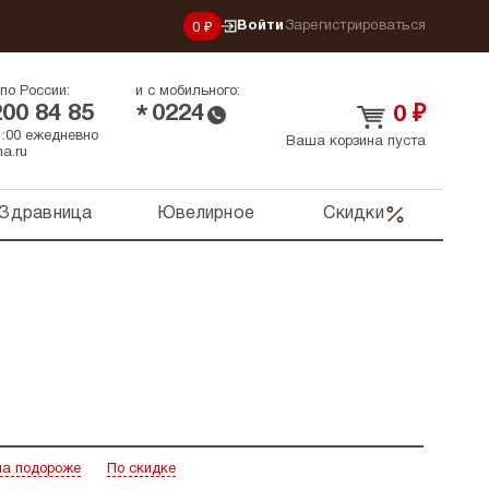
Войти
Зарегистрироваться
0 ₽
по России:
и с мобильного:
200 84 85
0224
*
0
₽
21:00 ежедневно
Ваша корзина пуста
a.ru
Здравница
Ювелирное
Скидки
а подороже
По скидке