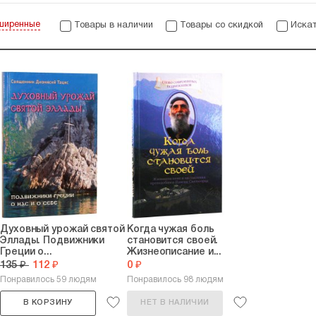
ширенные
Товары в наличии
Товары со скидкой
Искат
Духовный урожай святой
Когда чужая боль
Эллады. Подвижники
становится своей.
Греции о...
Жизнеописание и...
135 ₽
112 ₽
0 ₽
Понравилось 59 людям
Понравилось 98 людям
В КОРЗИНУ
НЕТ В НАЛИЧИИ