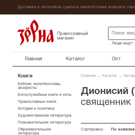
Доставка и оплата
Как сделать заказ
Условия возврата това
Православный
магазин
Люди ищут:
Главная
Каталог
Опт
Книги
Главная
→
Каталог
→
Автор
Библия, молитвословы,
акафисты
Дионисий (
Богослужебные книги и ноты
священник
Православные книги
История и политика
Художественная литература
Познавательная литература
Образовательная
Сортировка:
По новизне
литература