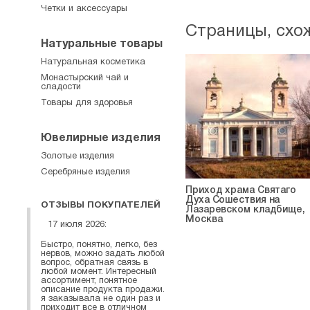
Четки и аксессуары
Страницы, схо
Натуральные товары
Натуральная косметика
Монастырский чай и
сладости
Товары для здоровья
Ювелирные изделия
Золотые изделия
Серебряные изделия
Приход храма Святаго
Духа Сошествия на
ОТЗЫВЫ ПОКУПАТЕЛЕЙ
Лазаревском кладбище,
Москва
17 июля 2026:
Быстро, понятно, легко, без
нервов, можно задать любой
вопрос, обратная связь в
любой момент. Интересный
ассортимент, понятное
описание продукта продажи.
я заказывала не один раз и
приходит все в отличном