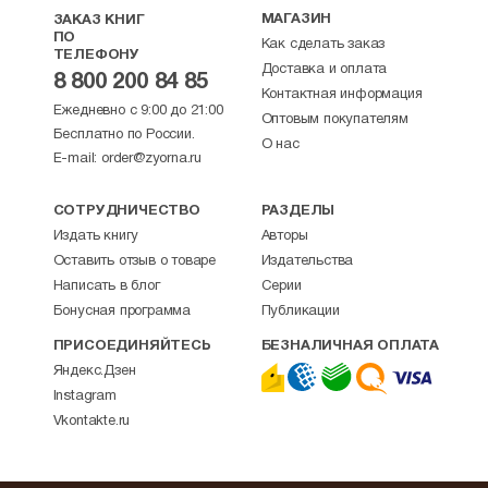
написана прекрасным русским языком,
МАГАЗИН
ЗАКАЗ КНИГ
ПО
ее актуальность остается неизменной и для
Как сделать заказ
ТЕЛЕФОНУ
читателей современной России. В последний
Доставка и оплата
8 800 200 84 85
период жизни И. Андреев много болел, так
Контактная информация
и не оправившись от травм, нанесенных ему
Ежедневно с 9:00 до 21:00
Оптовым покупателям
уличными хулиганами. Умер он в 1976 году и был
Бесплатно по России.
О нас
погребен на кладбище в Джорданвилле.
E-mail:
order@zyorna.ru
СОТРУДНИЧЕСТВО
РАЗДЕЛЫ
Издать книгу
Авторы
Оставить отзыв о товаре
Издательства
Написать в блог
Серии
Бонусная программа
Публикации
ПРИСОЕДИНЯЙТЕСЬ
БЕЗНАЛИЧНАЯ ОПЛАТА
Яндекс.Дзен
Instagram
Vkontakte.ru