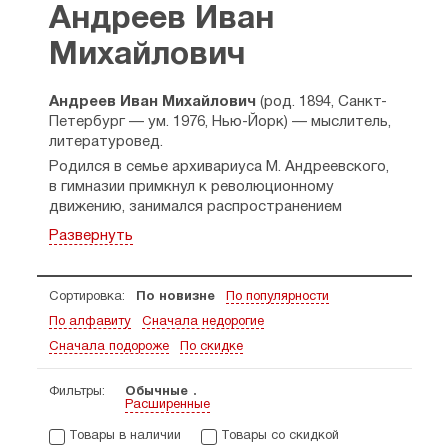
Андреев Иван
Михайлович
Андреев Иван Михайлович
(род. 1894, Санкт-
Петербург — ум. 1976, Нью-Йорк) — мыслитель,
литературовед.
Родился в семье архивариуса М. Андреевского,
в гимназии примкнул к революционному
движению, занимался распространением
прокламаций, был разоблачен и отдан под суд.
Развернуть
Заступничеством петербургского миллионера
Шахта был освобожден и отправлен
продолжать образование сперва в Швейцарию,
Сортировка:
По новизне
По популярности
а затем во Францию. Там он изучал философию
По алфавиту
Сначала недорогие
и был под влиянием лекций философа
А. Бергсона.
Сначала подороже
По скидке
Возвращение в Россию в период
большевистского переворота произвело
Фильтры:
Обычные
Расширенные
перелом в мировоззрении И. Андреева: он более
не обольщался выспренними идеями и отдался
Товары в наличии
Товары со скидкой