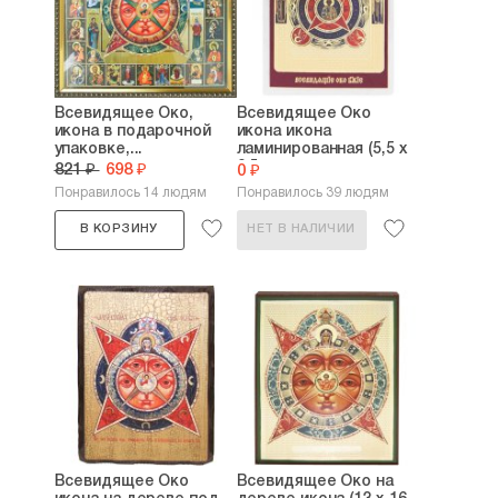
Всевидящее Око,
Всевидящее Око
икона в подарочной
икона икона
упаковке,...
ламинированная (5,5 х
8,5...
821 ₽
698 ₽
0 ₽
Понравилось 14 людям
Понравилось 39 людям
В КОРЗИНУ
НЕТ В НАЛИЧИИ
Всевидящее Око
Всевидящее Око на