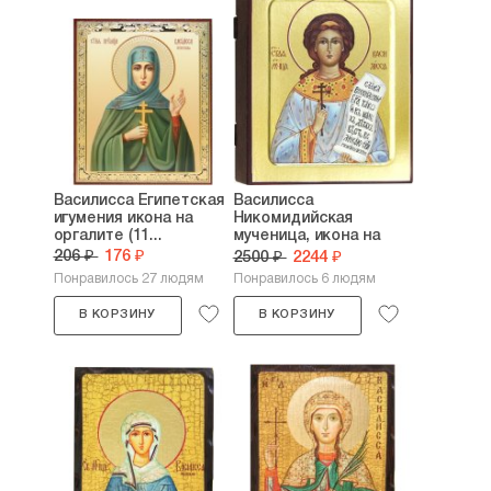
Василисса Египетская
Василисса
игумения икона на
Никомидийская
оргалите (11...
мученица, икона на
дереве...
206 ₽
176 ₽
2500 ₽
2244 ₽
Понравилось 27 людям
Понравилось 6 людям
В КОРЗИНУ
В КОРЗИНУ