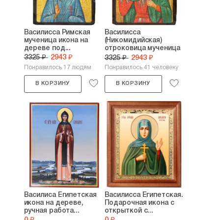
Василисса Римская
Василисса
мученица икона на
(Никомидийская)
дереве под...
отроковица мученица
икона...
3325 ₽
2943 ₽
3325 ₽
2943 ₽
Понравилось 17 людям
Понравилось 41 человеку
В КОРЗИНУ
В КОРЗИНУ
Василиса Египетская
Василисса Египетская.
икона на дереве,
Подарочная икона с
ручная работа...
открыткой с...