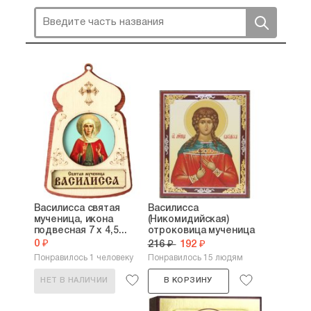
Василисса святая
Василисса
мученица, икона
(Никомидийская)
подвесная 7 х 4,5...
отроковица мученица
икона...
0 ₽
216 ₽
192 ₽
Понравилось 1 человеку
Понравилось 15 людям
НЕТ В НАЛИЧИИ
В КОРЗИНУ