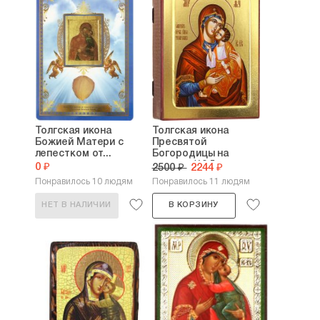
Толгская икона
Толгская икона
Божией Матери с
Пресвятой
лепестком от...
Богородицы на
дереве (12,5...
0 ₽
2500 ₽
2244 ₽
Понравилось 10 людям
Понравилось 11 людям
НЕТ В НАЛИЧИИ
В КОРЗИНУ