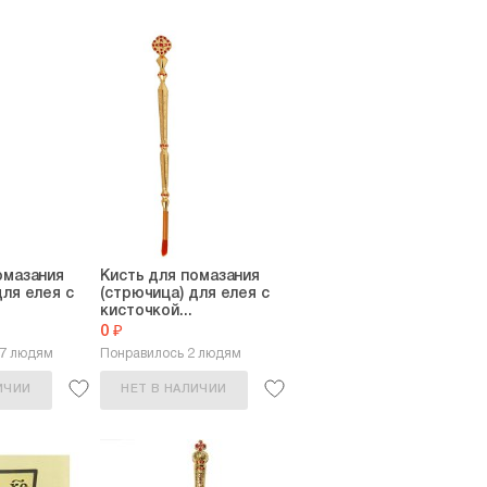
омазания
Кисть для помазания
для елея с
(стрючица) для елея с
кисточкой...
0 ₽
17 людям
Понравилось 2 людям
ИЧИИ
НЕТ В НАЛИЧИИ