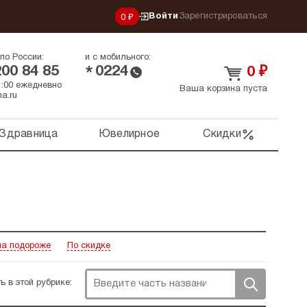
Войти
Зарегистрироваться
0 ₽
по России:
и с мобильного:
200 84 85
0224
*
0
₽
21:00 ежедневно
Ваша корзина пуста
a.ru
Здравница
Ювелирное
Скидки
а подороже
По скидке
ь в этой рубрике: