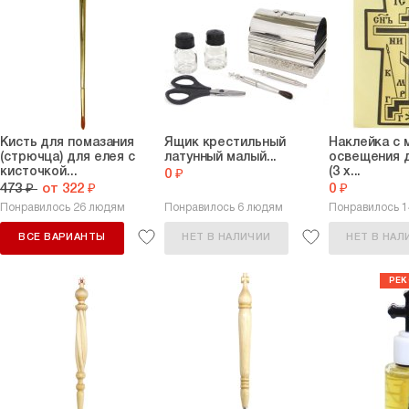
Кисть для помазания
Ящик крестильный
Наклейка с 
(стрючца) для елея с
латунный малый...
освещения 
кисточкой...
(3 х...
0 ₽
473 ₽
от 322 ₽
0 ₽
Понравилось 26 людям
Понравилось 6 людям
Понравилось 
ВСЕ ВАРИАНТЫ
НЕТ В НАЛИЧИИ
НЕТ В НАЛ