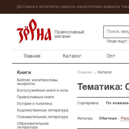
Доставка и оплата
Как сделать заказ
Условия возврата това
Православный
магазин
Люди ищут:
Главная
Каталог
Опт
Книги
Главная
→
Каталог
Библия, молитвословы,
акафисты
Тематика:
Богослужебные книги и ноты
Православные книги
Сортировка:
По новизне
История и политика
Художественная литература
Познавательная литература
Фильтры:
Обычные
Рас
Образовательная
литература