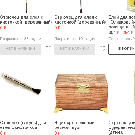
Стрючец для елея с
Стрючец для елея с
Елей для по
кисточкой (деревянный)
кисточкой (деревянный)
«Оливковый
освященный, 
0 ₽
0 ₽
304 ₽
264 ₽
Понравилось 36 людям
Понравилось 10 людям
Понравилось 
НЕТ В НАЛИЧИИ
НЕТ В НАЛИЧИИ
В КОРЗИ
Стрючец (латунь) для
Ящик крестильный
Стрючца дл
елея с кисточкой
резной (дуб)
с деревянно
(длина...
0 ₽
0 ₽