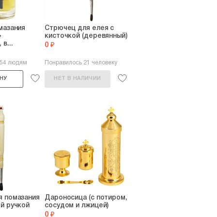
мазания
Стрючец для елея с
»
кисточкой (деревянный)
в...
0 ₽
254 людям
Понравилось 21 человеку
НУ
НЕТ В НАЛИЧИИ
я помазания
Дароносица (с потиром,
й ручкой
сосудом и лжицей)
0 ₽