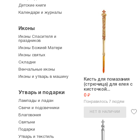
Детские книги
Календари и журналы
Иконы
Иконы Спасителя и
праздников
Иконы Божией Матери
Иконы святых
Складни
Венчальные иконы
Иконы и утварь в машину
Кисть для помазания
(стрючица) для елея с
кисточкой...
Утварь и подарки
0 ₽
Лампады и ладан
Понравилось 7 людям
Свечи и подсвечники
НЕТ В НАЛИЧИИ
Благовония
Святыни
Подарки
Утварь и текстиль