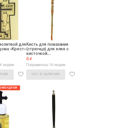
молитвой для
Кисть для помазания
дома «Крест»
(стрючца) для елея с
кисточкой...
0 ₽
14 людям
Понравилось 18 людям
ИЧИИ
НЕТ В НАЛИЧИИ