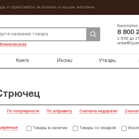
ра и гарантии
Как экономить в нашем магазине
Бесплатно 
8 800 
с 9:00 до 
order@zyorn
Вознесенская
Книги
Иконы
Утварь
 Стрючец
По популярности
По алфавиту
Сначала недорогие
Сначал
ширенные
Товары в наличии
Товары со скидкой
Искат