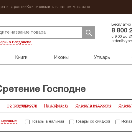
ра и гарантии
Как экономить в нашем магазине
Бесплатно 
8 800 
с 9:00 до 
order@zyorn
Ирина Богданова
Книги
Иконы
Утварь
Сретение Господне
По популярности
По алфавиту
Сначала недорогие
Сначал
ширенные
Товары в наличии
Товары со скидкой
Искат