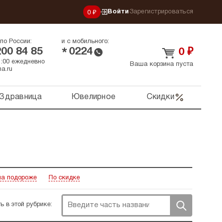
Войти
Зарегистрироваться
0 ₽
по России:
и с мобильного:
200 84 85
0224
*
0
₽
21:00 ежедневно
Ваша корзина пуста
a.ru
Здравница
Ювелирное
Скидки
а подороже
По скидке
ь в этой рубрике: