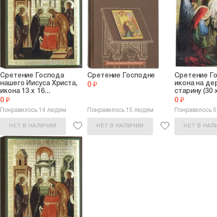
Сретение Господа
Сретение Господне
Сретение Г
нашего Иисуса Христа,
икона на де
0 ₽
икона 13 х 16...
старину (30 х
0 ₽
0 ₽
Понравилось 14 людям
Понравилось 15 людям
Понравилось 
НЕТ В НАЛИЧИИ
НЕТ В НАЛИЧИИ
НЕТ В НАЛ