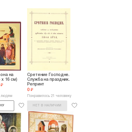
она на
Сретение Господне.
 х 16 см)
Служба на праздник.
Репринт
 ₽
0 ₽
6 людям
Понравилось 21 человеку
НУ
НЕТ В НАЛИЧИИ