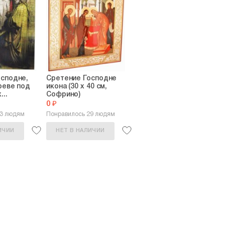
осподне,
Сретение Господне
реве под
икона (30 х 40 см,
...
Софрино)
0 ₽
53 людям
Понравилось 29 людям
ИЧИИ
НЕТ В НАЛИЧИИ