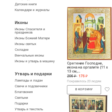
Детские книги
Календари и журналы
Иконы
Иконы Спасителя и
праздников
Иконы Божией Матери
Иконы святых
Складни
Венчальные иконы
Иконы и утварь в машину
Сретение Господне,
икона на оргалите (11 х
13 см,...
Утварь и подарки
206 ₽
176 ₽
Лампады и ладан
Понравилось 20 людям
Свечи и подсвечники
В КОРЗИНУ
Благовония
Святыни
Подарки
Утварь и текстиль