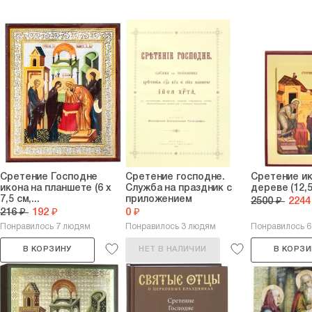
Сретение Господне
Сретение господне.
Сретение ик
икона на планшете (6 х
Служба на праздник с
дереве (12,5
7,5 см,...
приложением
2500 ₽
2244
216 ₽
192 ₽
0 ₽
Понравилось 7 людям
Понравилось 3 людям
Понравилось 
В КОРЗИНУ
НЕТ В НАЛИЧИИ
В КОРЗИ