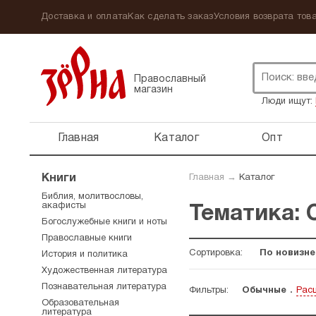
Доставка и оплата
Как сделать заказ
Условия возврата това
Православный
магазин
Люди ищут:
Главная
Каталог
Опт
Книги
Главная
→
Каталог
Библия, молитвословы,
акафисты
Тематика: 
Богослужебные книги и ноты
Православные книги
Сортировка:
По новизне
История и политика
Художественная литература
Познавательная литература
Фильтры:
Обычные
Рас
Образовательная
литература