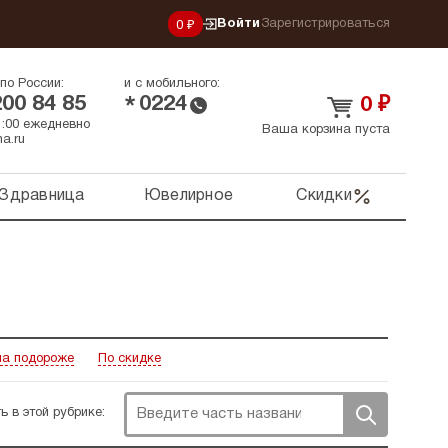
Войти
Зарегистрироваться
0 ₽
по России:
и с мобильного:
200 84 85
0224
*
0
₽
21:00 ежедневно
Ваша корзина пуста
a.ru
Здравница
Ювелирное
Скидки
а подороже
По скидке
ь в этой рубрике: