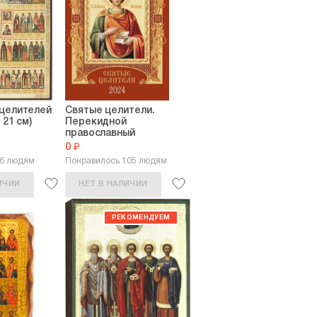
 целителей
Святые целители.
 21 см)
Перекидной
православный
календарь...
0 ₽
46 людям
Понравилось 105 людям
ИЧИИ
НЕТ В НАЛИЧИИ