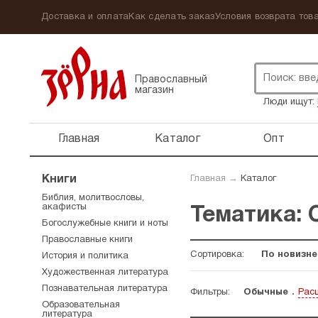
Доставка и оплата
Как сделать заказ
Условия возврата това
Православный
магазин
Люди ищут:
Главная
Каталог
Опт
Книги
Главная
→
Каталог
Библия, молитвословы,
акафисты
Тематика: 
Богослужебные книги и ноты
Православные книги
Сортировка:
По новизне
История и политика
Художественная литература
Познавательная литература
Фильтры:
Обычные
Рас
Образовательная
литература