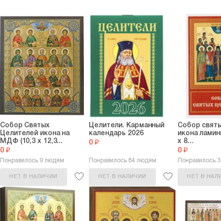
Собор Святых
Целители. Карманный
Собор свят
Целителей икона на
календарь 2026
икона ламин
МДФ (10,3 х 12,3...
х 8...
0 ₽
0 ₽
0 ₽
Понравилось 9 людям
Понравилось 84 людям
Понравилось 
НЕТ В НАЛИЧИИ
НЕТ В НАЛИЧИИ
НЕТ В НАЛ