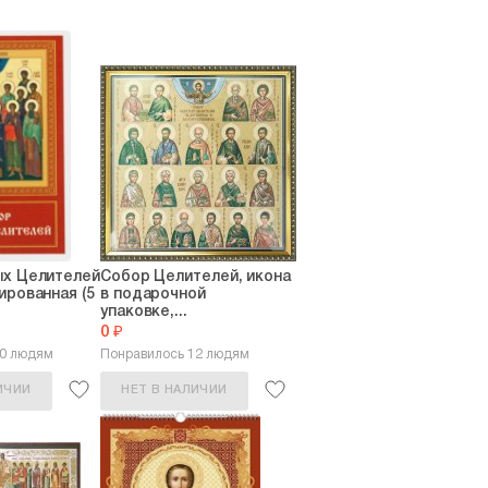
ых Целителей
Собор Целителей, икона
ированная (5
в подарочной
упаковке,...
0 ₽
30 людям
Понравилось 12 людям
ИЧИИ
НЕТ В НАЛИЧИИ