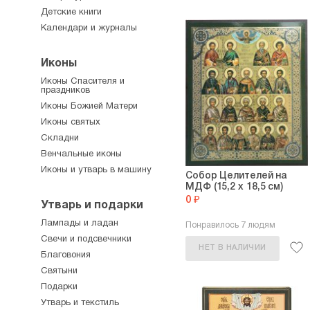
Детские книги
Календари и журналы
Иконы
Иконы Спасителя и
праздников
Иконы Божией Матери
Иконы святых
Складни
Венчальные иконы
Иконы и утварь в машину
Собор Целителей на
МДФ (15,2 х 18,5 см)
0 ₽
Утварь и подарки
Лампады и ладан
Понравилось 7 людям
Свечи и подсвечники
НЕТ В НАЛИЧИИ
Благовония
Святыни
Подарки
Утварь и текстиль