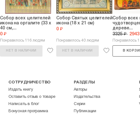
Собор всех целителей
Собор Святых целителей
Собор всех 
икона на оргалите (33 х
икона (18 х 21 см)
чудотворцев
40 см,...
дереве...
0 ₽
0 ₽
3325 ₽
2943
Понравилось 116 людям
Понравилось 40 людям
Понравилось 
НЕТ В НАЛИЧИИ
НЕТ В НАЛИЧИИ
В КОРЗИ
СОТРУДНИЧЕСТВО
РАЗДЕЛЫ
Издать книгу
Авторы
Оставить отзыв о товаре
Издательства
Написать в блог
Серии
Бонусная программа
Публикации