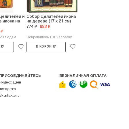
целителей и
Собор Целителей икона
 икона на
на дереве (17 х 21 см)
774 ₽
693 ₽
 ₽
120 людям
Понравилось 101 человеку
НУ
В КОРЗИНУ
ПРИСОЕДИНЯЙТЕСЬ
БЕЗНАЛИЧНАЯ ОПЛАТА
Яндекс.Дзен
Instagram
Vkontakte.ru