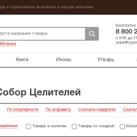
ра и гарантии
Как экономить в нашем магазине
Бесплатно 
8 800 
с 9:00 до 
order@zyorn
Матрона
Книги
Иконы
Утварь
Собор Целителей
По популярности
По алфавиту
Сначала недорогие
Сначал
ширенные
Товары в наличии
Товары со скидкой
Искат