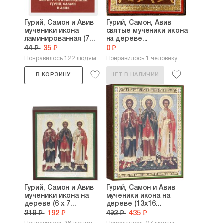
Гурий, Самон и Авив
Гурий, Самон, Авив
мученики икона
святые мученики икона
ламинированная (7...
на дереве...
44 ₽
35 ₽
0 ₽
Понравилось 122 людям
Понравилось 1 человеку
В КОРЗИНУ
НЕТ В НАЛИЧИИ
Гурий, Самон и Авив
Гурий, Самон и Авив
мученики икона на
мученики икона на
дереве (6 х 7...
дереве (13х16...
219 ₽
192 ₽
492 ₽
435 ₽