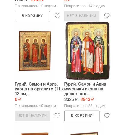
2500 ₽
2244 ₽
0 ₽
Понравилось 12 людям
Понравилось 14 людям
В КОРЗИНУ
НЕТ В НАЛИЧИИ
Гурий, Самон и Авив,
Гурий, Самон и Авив
икона на оргалите (11 х
мученики икона на
13 см,...
доске под...
0 ₽
3325 ₽
2943 ₽
Понравилось 40 людям
Понравилось 85 людям
НЕТ В НАЛИЧИИ
В КОРЗИНУ