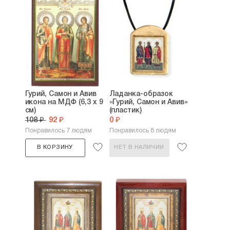
Гурий, Самон и Авив
Ладанка-образок
икона на МДФ (6,3 х 9
«Гурий, Самон и Авив»
см)
(пластик)
108 ₽
92 ₽
0 ₽
Понравилось 7 людям
Понравилось 8 людям
В КОРЗИНУ
НЕТ В НАЛИЧИИ