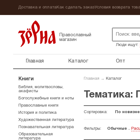
Доставка и оплата
Как сделать заказ
Условия возврата това
Православный
магазин
Люди ищут:
Главная
Каталог
Опт
Книги
Главная
→
Каталог
Библия, молитвословы,
акафисты
Тематика: 
Богослужебные книги и ноты
Православные книги
Сортировка:
По новизне
История и политика
Художественная литература
Познавательная литература
Фильтры:
Обычные
Рас
Образовательная
литература