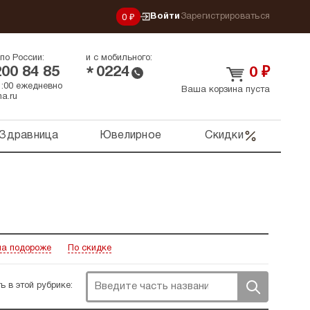
Войти
Зарегистрироваться
0 ₽
по России:
и с мобильного:
200 84 85
0224
*
0
₽
21:00 ежедневно
Ваша корзина пуста
a.ru
Здравница
Ювелирное
Скидки
а подороже
По скидке
ь в этой рубрике: