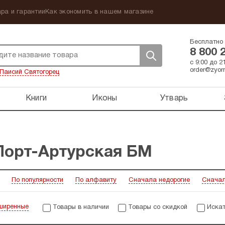
ра и гарантии
Как экономить в нашем магазине
Бесплатно 
8 800 
с 9:00 до 
order@zyorn
Паисий Святогорец
Книги
Иконы
Утварь
Порт-Артурская БМ
По популярности
По алфавиту
Сначала недорогие
Сначал
ширенные
Товары в наличии
Товары со скидкой
Искат