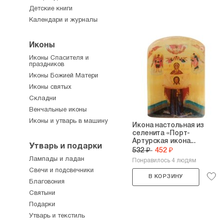
Детские книги
Календари и журналы
Иконы
Иконы Спасителя и
праздников
Иконы Божией Матери
Иконы святых
Складни
Венчальные иконы
Иконы и утварь в машину
Икона настольная из
селенита «Порт-
Артурская икона...
Утварь и подарки
532 ₽
452 ₽
Лампады и ладан
Понравилось 4 людям
Свечи и подсвечники
В КОРЗИНУ
Благовония
Святыни
Подарки
Утварь и текстиль