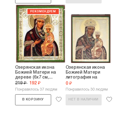
Озерянская икона
Озерянская икона
Божией Матери на
Божией Матери
дереве (6х7 см,...
литография на
дереве...
219 ₽
192 ₽
0 ₽
Понравилось 37 людям
Понравилось 30 людям
В КОРЗИНУ
НЕТ В НАЛИЧИИ