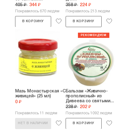
405 ₽
344 ₽
358 ₽
224 ₽
Понравилось 670 людям
Понравилось 213 людям
В КОРЗИНУ
В КОРЗИНУ
Мазь Монастырская «С
Бальзам «Живично-
живицей» (25 мл)
прополисный» из
Дивеева со святыми...
0 ₽
238 ₽
202 ₽
Понравилось 11 людям
Понравилось 1092 людям
НЕТ В НАЛИЧИИ
В КОРЗИНУ