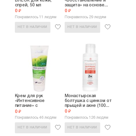
БЛЕСК для кожи,
«Восстановление и
спрей, 50 мл
защита» на основе...
0 ₽
0 ₽
Понравилось 11 людям
Понравилось 29 людям
НЕТ В НАЛИЧИИ
НЕТ В НАЛИЧИИ
Крем для рук
Монастырская
«Интенсивное
болтушка с цинком от
питание» с
прыщей и акне (100...
экстрактом...
0 ₽
0 ₽
Понравилось 46 людям
Понравилось 126 людям
НЕТ В НАЛИЧИИ
НЕТ В НАЛИЧИИ