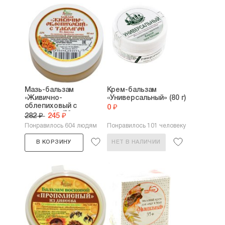
Мазь-бальзам
Крем-бальзам
«Живично-
«Универсальный» (80 г)
облепиховый с
0 ₽
таволгой» (50...
282 ₽
245 ₽
Понравилось 604 людям
Понравилось 101 человеку
В КОРЗИНУ
НЕТ В НАЛИЧИИ