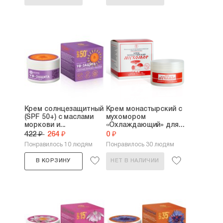
Крем солнцезащитный
Крем монастырский с
(SPF 50+) с маслами
мухомором
моркови и...
«Охлаждающий» для...
422 ₽
264 ₽
0 ₽
Понравилось 10 людям
Понравилось 30 людям
В КОРЗИНУ
НЕТ В НАЛИЧИИ