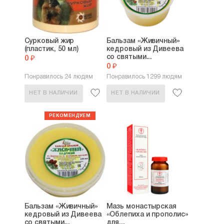
Сурковый жир
Бальзам «Живичный»
(пластик, 50 мл)
кедровый из Дивеева
со святыми...
0 ₽
0 ₽
Понравилось 24 людям
Понравилось 1299 людям
НЕТ В НАЛИЧИИ
НЕТ В НАЛИЧИИ
Бальзам «Живичный»
Мазь монастырская
кедровый из Дивеева
«Облепиха и прополис»
со святыми...
для...