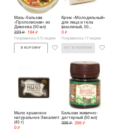
Мазь-бальзам
Крем «Молодильный»
«Прополисная» из
для лица и тела
Дивеева (50 мл)
(масляный, 50...
223 ₽
194 ₽
0 ₽
Понравилось 572 людям
Понравилось 17 людям
В КОРЗИНУ
НЕТ В НАЛИЧИИ
Мыло крымское
Бальзам живично-
натуральное Эвкалипт
дегтярный (50 мл)
(45 г)
306 ₽
266 ₽
0 ₽