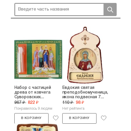
Набор с частицей
Евдокия святая
древа от ковчега
преподобномученица,
Суворовских...
икона подвесная 7...
967 ₽
822 ₽
110 ₽
98 ₽
Понравилось 9 людям
Нет рейтинга
В КОРЗИНУ
В КОРЗИНУ