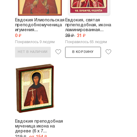
Евдокия Илиопольская
Евдокия, святая
преподобномученица
прпеподобная, икона
игумения...
ламинированная...
0 ₽
39 ₽
31 ₽
Понравилось 9 людям
Понравилось 65 людям
НЕТ В НАЛИЧИИ
В КОРЗИНУ
Евдокия преподобная
мученица икона на
дереве (6 х 7...