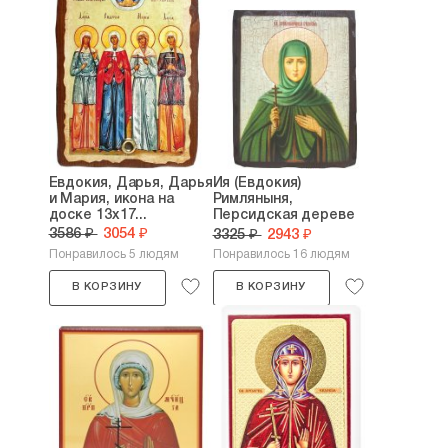
Евдокия, Дарья, Дарья
Ия (Евдокия)
и Мария, икона на
Римляныня,
доске 13х17...
Персидская дереве
под...
3586 ₽
3054 ₽
3325 ₽
2943 ₽
Понравилось 5 людям
Понравилось 16 людям
В КОРЗИНУ
В КОРЗИНУ