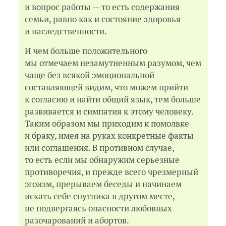
и вопрос работы — то есть содержания
Оригинальный способ обличить лицемерие —
семьи, равно как и состояние здоровья
211
и наследственности.
Финальное решение — 215
Комментарии — 216
И чем больше положительного
Общие выводы — 219
мы отмечаем незамутненным разумом, чем
Глава V. ОДИН ДИАЛОГ — 226
чаще без всякой эмоциональной
ПОСЛЕСЛОВИЕ — 235
составляющей видим, что можем прийти
к согласию и найти общий язык, тем больше
НЕОБХОДИМОЕ ДОПОЛНЕНИЕ.
развивается и симпатия к этому человеку.
О «естественном», «противоестественном»
Таким образом мы приходим к помолвке
и «вышеестественном» состоянии — 243
и браку, имея на руках конкретные факты
Заключение — 254
или соглашения. В противном случае,
Архимандрит Георгий (Капсанис). О добрачных
то есть если мы обнаружим серьезные
связях — 256
противоречия, и прежде всего чрезмерный
Смешанные браки — 258
эгоизм, прерываем беседы и начинаем
Об авторе — 267
искать себе спутника в другом месте,
не подвергаясь опасности любовных
разочарований и абортов.