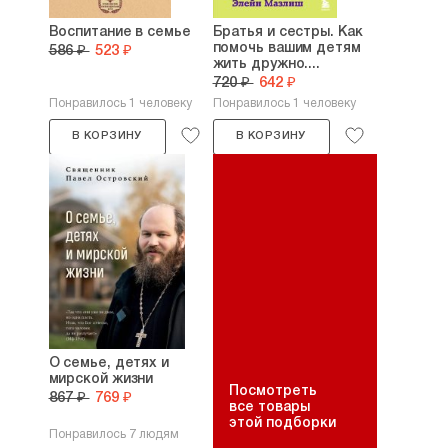
Воспитание в семье
Братья и сестры. Как
помочь вашим детям
586 ₽
523 ₽
жить дружно....
720 ₽
642 ₽
Понравилось 1 человеку
Понравилось 1 человеку
В КОРЗИНУ
В КОРЗИНУ
О семье, детях и
мирской жизни
Посмотреть
867 ₽
769 ₽
все товары
этой подборки
Понравилось 7 людям