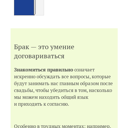
О браке — 113
Что такое супружество — 114
Полезные практические советы — 117
Искренность, а не лицемерие — 119
Узнай до того, как влюбишься! — 123
Знакомься в подходящем возрасте — 125
Условия диалога — 127
Комментарии — 128
Брак — это умение
Глава III. РАЗБИРАЕМ ВОПРОСЫ-ПРОБЛЕМЫ,
договариваться
ВЛИЯЮЩИЕ НА ЗНАКОМСТВО
Характер — 135
Принципы — 138
Знакомиться правильно
означает
Ответственность — 141
искренно обсуждать все вопросы, которые
Состояние здоровья — 147
будут занимать нас главным образом после
Родители мужа и жены — 150
свадьбы, чтобы убедиться в том, насколько
Родственники — 154
мы можем находить общий язык
Работа мужа — 157
Работа жены — 159
и приходить к согласию.
Рождение детей — 166
Развлечения — 170
Друзья — 174
Особенно в трудных моментах: например,
Мода — 176