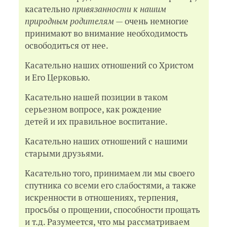
Вера, религия — 178
касательно
привязанности к нашим
Домоводство — 178
природным родителям
— очень немногие
Интересы, предпочтения — 179
принимают во внимание необходимость
Самоуважение у супругов — 179
освободиться от нее.
Гостеприимство — 180
Телевизор — 181
Касательно наших отношений со Христом
Мнения третьих лиц — 182
и Его Церковью.
Магия, сглаз и прочее — 182
Политические убеждения — 183
Касательно нашей позиции в таком
Переводы, повышения — 183
Тип личности и его особенности — 184
серьезном вопросе, как рождение
Общие средства (деньги) — 185
детей и их правильное воспитание.
Глава IV. ОРИГИНАЛЬНЫЙ СЛУЧАЙ ИСКРЕННЕГО
Касательно наших отношений с нашими
ЗНАКОМСТВА
старыми друзьями.
Предыстория знакомства — 186
Формальная встреча. Предложение
Касательно того, принимаем ли мы своего
знакомства — 195
спутника со всеми его слабостями, а также
Диалог продолжается — 202
искренности в отношениях, терпения,
Следующие встречи и перерыв — 204
Новые встречи — 207
просьбы о прощении, способности прощать
История одной размолвки — 208
и т.д. Разумеется, что мы рассматриваем
Удивительное поведение — 210