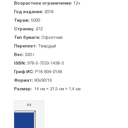
9
Возрастное ограничение:
12+
Год издания:
2018
ВВЕДЕНИЕ — 13
Тираж:
5000
Глава I. ПРИМЕРЫ ЗНАКОМСТВА И ИХ РАЗБОР
Общие замечания — 19
Страниц:
272
Первый пример знакомства — 23
Тип бумаги:
Офсетная
Второй пример знакомства — 33
Третий пример знакомства — 35
Переплет:
Твердый
Четвертый пример знакомства — 46
Вес:
330 г
Пятый пример знакомства — 62
Шестой пример знакомства — 72
ISBN:
978-5-7533-1438-3
Седьмой пример знакомства(из Книги Товита) —
Гриф ИС:
Р18-804-0148
82
Формат:
60x90/16
Глава II. УСЛОВИЯ ДЛЯ ЗНАКОМСТВА
Размер:
14 см × 21,5 см × 1,4 см
Познай самого себя — 100
Невежество — наихудший советник — 101
О страстной любви вообще — 102
А4
Страстная любовь и половой инстинкт — 103
Страстная любовь и дружба — 104
Страстная любовь и целомудрие — 106
О любви — 111