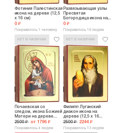
Фотиния Палестинская
Развязывающая узлы
икона на дереве (12,5
Пресвятая
х 16 см)
Богородица икона на...
0 ₽
0 ₽
Понравилось 1 человеку
Понравилось 16 людям
НЕТ В НАЛИЧИИ
НЕТ В НАЛИЧИИ
Почаевская со
Филипп Луганский
следом, икона Божией
диакон икона на
Матери на дереве...
дереве (12,5 х 16...
2500 ₽
от 1796 ₽
2500 ₽
2244 ₽
Понравилось 4 людям
Понравилось 13 людям