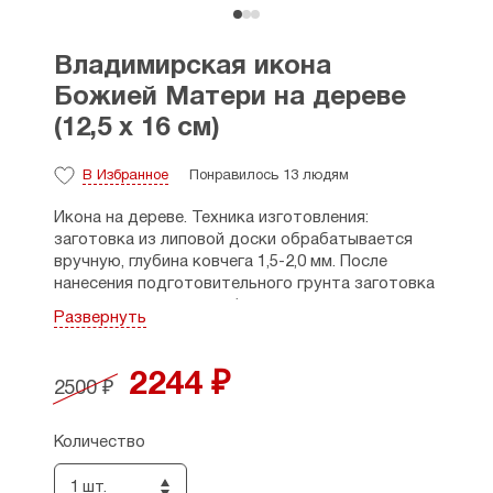
Владимирская икона
Божией Матери на дереве
(12,5 х 16 см)
В Избранное
Понравилось 13 людям
Икона на дереве. Техника изготовления:
заготовка из липовой доски обрабатывается
вручную, глубина ковчега 1,5-2,0 мм. После
нанесения подготовительного грунта заготовка
покрывается поталью (имитация сусального
Развернуть
золота). Изображение иконы наносится
современной светоотражаемой пигментной
краской и защищается лаковым покрытием.
2244 ₽
2500 ₽
Дни памяти: 3 июня, 6 июля, 8 сентября (н.ст.).
(н.ст.).
Количество
Размеры: 12,5 х 16 см, толщина - 2,5 см.
1 шт.