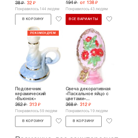
№30...
194 ₽
от 138 ₽
38 ₽
32 ₽
Понравилось 144 людям
Понравилось 43 людям
В КОРЗИНУ
ВСЕ ВАРИАНТЫ
Подсвечник
Свеча декоративная
керамический
«Пасхальное яйцо с
«Вьюнок»
цветами»...
362 ₽
313 ₽
368 ₽
312 ₽
Понравилось 59 людям
Понравилось 19 людям
В КОРЗИНУ
В КОРЗИНУ