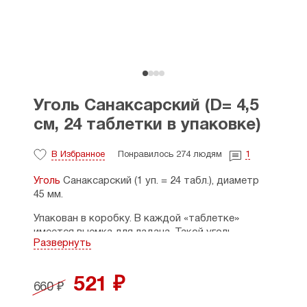
Уголь Санаксарский (D= 4,5
см, 24 таблетки в упаковке)
В Избранное
Понравилось 274 людям
1
Уголь
Санаксарский (1 уп. = 24 табл.), диаметр
45 мм.
Упакован в коробку. В каждой «таблетке»
имеется выемка для ладана. Такой уголь
Развернуть
используют для церковных богослужений; для
домашнего каждения он неудобен из-за
длительности розжига. Уголь бездымный,
521 ₽
660 ₽
высокой плотности и малой зольности.