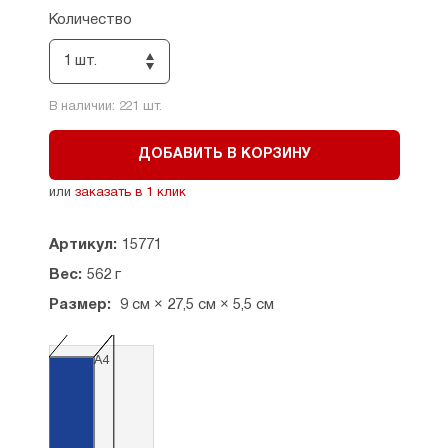
См. также
Санаксарский ладан
.
Количество
Страна производитель: Россия. Санаксарский
мужской монастырь (Мордовия).
1 шт.
В наличии:
221
шт.
ДОБАВИТЬ В КОРЗИНУ
или
заказать в 1 клик
Артикул:
15771
Вес:
562 г
Размер:
9 см × 27,5 см × 5,5 см
А4