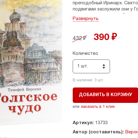
преподобный Иринарх. Свято
подвигами заслужили они у Г
времена исцеляли они больны
Развернуть
чудеса
… Наша повесть расск
Алешей, который по стечени
случается настоящее чудо. Ч
390 ₽
432 ₽
узнаете, почему это чудо на
Допущено к распространени
Количество
Церкви.
1 шт.
В наличии:
3
шт.
ДОБАВИТЬ В КОРЗИНУ
или
заказать в 1 клик
Артикул:
13733
Автор (составитель):
Веро