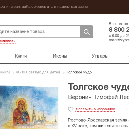
ра и гарантии
Как экономить в нашем магазине
Бесплатно 
8 800 
с 9:00 до 
order@zyorn
Флавиан
Книги
Иконы
Утварь
 книги
→
Жития святых для детей
→
Толгское чудо
Толгское чуд
Веронин Тимофей Ле
Добавить
в избранное
Ростово-Ярославская
земля 
в XV веке, там жил святител