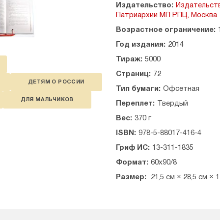
Издательство:
Издательст
Патриархии МП РПЦ, Москва
Возрастное ограничение:
Год издания:
2014
Тираж:
5000
Страниц:
72
ДЕТЯМ О РОССИИ
Тип бумаги:
Офсетная
ДЛЯ МАЛЬЧИКОВ
Переплет:
Твердый
Вес:
370 г
ISBN:
978-5-88017-416-4
Гриф ИС:
13-311-1835
Формат:
60х90/8
Размер:
21,5 см × 28,5 см × 