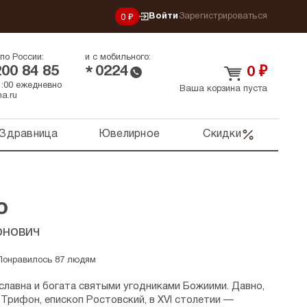
Войти
Зарегистрироваться
0 ₽
по России:
и с мобильного:
200 84 85
0224
*
0
₽
21:00 ежедневно
Ваша корзина пуста
a.ru
Здравница
Ювелирное
Скидки
о
онович
Понравилось 87 людям
славна и богата святыми угодниками Божиими. Давно,
ь Трифон, епископ Ростовский, в XVI столетии —