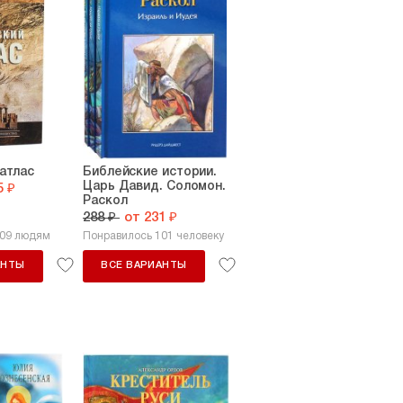
атлас
Библейские истории.
Царь Давид. Соломон.
5 ₽
Раскол
288 ₽
от 231 ₽
309 людям
Понравилось 101 человеку
АНТЫ
ВСЕ ВАРИАНТЫ