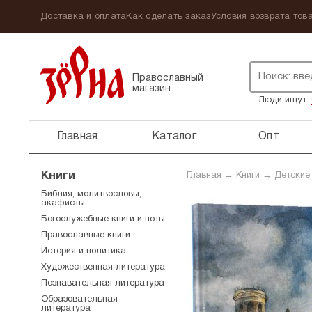
Доставка и оплата
Как сделать заказ
Условия возврата това
Православный
магазин
Люди ищут:
Главная
Каталог
Опт
Книги
Главная
→
Книги
→
Детские
Библия, молитвословы,
акафисты
Богослужебные книги и ноты
Православные книги
История и политика
Художественная литература
Познавательная литература
Образовательная
литература