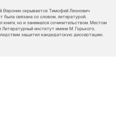
й Веронин скрывается Тимофей Леонович
ет была связана со словом, литературой,
ал книги, но и занимался сочинительством. Местом
 Литературный институт имени М. Горького,
оследствии защитил кандидатскую диссертацию.
й Веронин исследовал особенности духовной
ховная составляющая стала играть важную роль
ия, которое состоялось в начале 90-х годов.
ович стал преподавателем Свято-Тихоновского
, он доцент кафедры истории и теории
 факультета.
тельской деятельности Тимофей Воронин написал
х подрастающему поколению, в них он вложил
й жизни, но и родительский опыт многодетного
 Веронина вышли адаптированные для детей жития
лителя Пантелеймона, преподобного Иоанна
Луки Крымского
,
Иоанна Шанхайского
,
Тихона
аввы Сторожевского
. Интересна художественная
ный герой которой — мальчик Алёша встречается
ии, ведь раньше там был монастырь, а значит