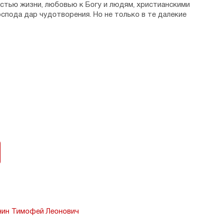
стью жизни, любовью к Богу и людям, христианскими
оспода дар чудотворения. Но не только в те далекие
х, помогали людям во всех их нуждах, совершали
азывает о том, как с пятнадцатилетним мальчиком
ю обстоятельств попал в исправительную колонию,
удо встречи со святыми. Из этой книжки вы также
зывается Толгским.
ю Издательским Советом Русской Православной
нин Тимофей Леонович