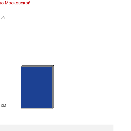
во Московской
12+
А4
1 см