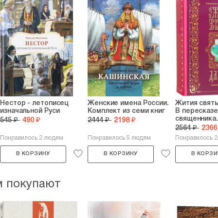
Нестор - летописец
Женские имена России.
Жития святы
изначальной Руси
Комплект из семи книг
В пересказе
священника.
545 ₽
490 ₽
2444 ₽
2198 ₽
2564 ₽
2366
Понравилось 2 людям
Понравилось 5 людям
Понравилось 
В КОРЗИНУ
В КОРЗИНУ
В КОРЗИ
м покупают