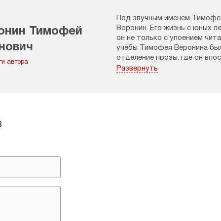
Под звучным именем Тимофе
Воронин. Его жизнь с юных л
онин Тимофей
он не только с упоением чит
нович
учёбы Тимофея Веронина был
отделение прозы, где он вп
ги автора
Развернуть
В своей диссертации Тимофе
литературы 18-20 веков. Ду
в его жизни с момента крещен
Впоследствии Тимофей Леон
православного университета
в
литературы филологического
Помимо научной и преподава
несколько книг, адресованны
не только свой опыт духовно
отца. Из-под пера писателя
святых: князя Владимира, це
Кронштадского, святителей
Задонского
, преподобного
С
книга «
Толгское чудо
», глав
с чудом даже в стенах колон