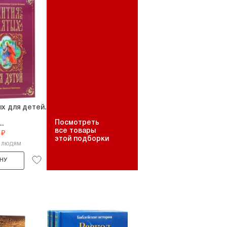
х для детей.
Посмотреть
..
все товары
 ₽
этой подборки
2 людям
НУ