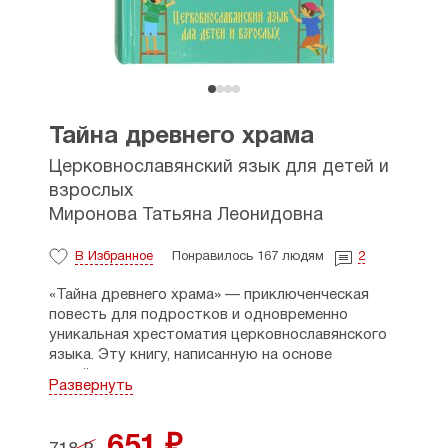
Тайна древнего храма
Церковнославянский язык для детей и
взрослых
Миронова Татьяна Леонидовна
В Избранное
Понравилось 167 людям
2
«Тайна древнего храма» — приключенческая
повесть для подростков и одновременно
уникальная хрестоматия церковнославянского
языка. Эту книгу, написанную на основе
новейших методик погружения в язык
Развернуть
и культуру, дети будут с увлечением читать,
даже не замечая того, как легко и быстро они
осваивают смыслы христианских молитв
651 ₽