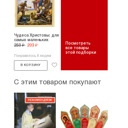
Чудеса Христовы: для
самых маленьких
Посмотреть
250 ₽
203 ₽
все товары
этой подборки
Понравилось 8 людям
В КОРЗИНУ
С этим товаром покупают