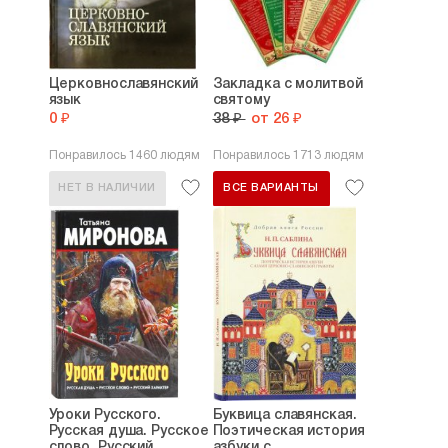
Церковнославянский
Закладка с молитвой
язык
святому
0 ₽
38 ₽
от 26 ₽
Понравилось 1460 людям
Понравилось 1713 людям
НЕТ В НАЛИЧИИ
ВСЕ ВАРИАНТЫ
Уроки Русского.
Буквица славянская.
Русская душа. Русское
Поэтическая история
слово. Русский...
азбуки с...