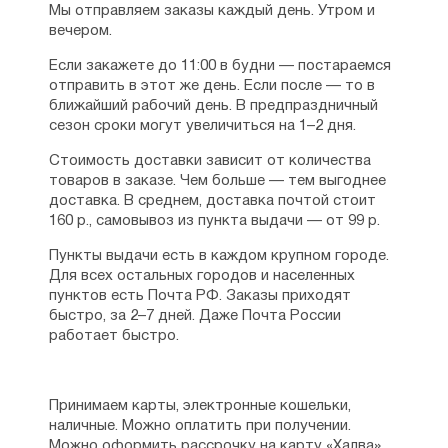
Мы отправляем заказы каждый день. Утром и
Издательство Московской Патриархии,
вечером.
2010 г. Тираж: 10000 экз. ISBN 978-5-88017-
161-3
Если закажете до 11:00 в будни — постараемся
отправить в этот же день. Если после — то в
Из-под лжи. Государь Николай II. Григорий
ближайший рабочий день. В предпраздничный
Распутин Изд.: ИПК «Вести», 2005 г. Тираж:
сезон сроки могут увеличиться на 1–2 дня.
3000 экз. ISBN 5-86153-150-1
Стоимость доставки зависит от количества
Кто управляет Россией? Изд.: Эксмо,
товаров в заказе. Чем больше — тем выгоднее
Алгоритм, 2009 г. ISBN 978-5-699-36511-1 /
доставка. В среднем, доставка почтой стоит
Изд.: Алгоритм, 2010 г. Тираж: 4000 экз.
160 р., самовывоз из пункта выдачи — от 99 р.
ISBN 978-5-9265-0728-4
Пункты выдачи есть в каждом крупном городе.
План Путина-Медведева и национальная
Для всех остальных городов и населенных
безопасность Изд.: Алгоритм, 2008 г.
пунктов есть Почта РФ. Заказы приходят
Тираж: 5000 экз. ISBN 978-5-9265-0585-3
быстро, за 2–7 дней. Даже Почта России
работает быстро.
Принимаем карты, электронные кошельки,
наличные. Можно оплатить при получении.
Можно оформить рассрочку на карту «Халва».