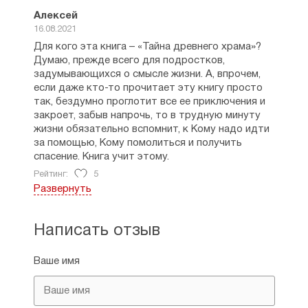
Тихоновском институте. Татьяна
Миронова — автор учебника по
Алексей
старославянскому языку. Учебник
16.08.2021
несколько раз переиздавался.
Для кого эта книга – «Тайна древнего храма»?
Думаю, прежде всего для подростков,
Татьяна Миронова известна в русской
задумывающихся о смысле жизни. А, впрочем,
политике как руководитель
если даже кто-то прочитает эту книгу просто
избирательного штаба полковника ГРУ
так, бездумно проглотит все ее приключения и
СССР Владимира Васильевича Квачкова.
закроет, забыв напрочь, то в трудную минуту
жизни обязательно вспомнит, к Кому надо идти
В своей книге «Из под лжи» (ISBN 5-94539-
за помощью, Кому помолиться и получить
011-9) она пытается доказать что в 1917
спасение. Книга учит этому.
году российский император Николай II не
отрекался от престола. Большу?ю часть
Рейтинг:
5
книги также занимает разнообразная
Развернуть
апологетика Григория Распутина. В книгу
Марина
включена глава «Самое настоящее
01.09.2021
Написать отзыв
ритуальное убийство», подвергнутая
Я – учитель русского языка и литературы, и
критике в 2003 году, когда вышла в виде
должна сказать, что, если ребенок углубленно
статьи в журнале «Родина». В статье в
Ваше имя
изучает эти предметы, то книга «Тайна древнего
Русском журнале содержание этой книги
храма. Церковнославянский язык для детей и
Мироновой характеризуется как
взрослых» ему необходима. Ведь в ней в
изложение теории «жидомасонского
доступной и увлекательной форме