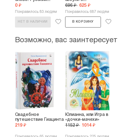
0 ₽
696 ₽
625 ₽
Понравилось 83 людям
Понравилось 687 людям
НЕТ В НАЛИЧИИ
В КОРЗИНУ
Возможно, вас заинтересует
Свадебное
Юлианна, или Игра в
путешествие Гиацинта
«дочки-мачехи»
219 ₽
1152 ₽
1014 ₽
Понравилось 65 людям
Понравилось 225 людям