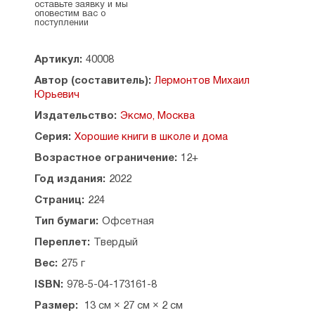
оставьте заявку и мы
двойственность характера он часто придавал
оповестим вас о
главным героям своих произведений.
поступлении
В книге собраны его сказки и поэмы, которые
входят в обязательную школьную программу,
Артикул:
40008
а также лучшие избранные стихотворения.
Автор (составитель):
Лермонтов Михаил
Юрьевич
Издательство:
Эксмо, Москва
Серия:
Хорошие книги в школе и дома
Возрастное ограничение:
12+
Год издания:
2022
Страниц:
224
Тип бумаги:
Офсетная
Переплет:
Твердый
Вес:
275 г
ISBN:
978-5-04-173161-8
Размер:
13 см × 27 см × 2 см