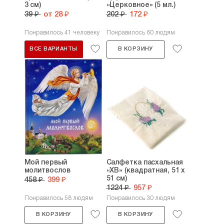
3 см)
«Церковное» (5 мл.)
39 ₽
от 28 ₽
202 ₽
172 ₽
Понравилось 41 человеку
Понравилось 60 людям
ВСЕ ВАРИАНТЫ
В КОРЗИНУ
Мой первый
Салфетка пасхальная
молитвослов
«ХВ» (квадратная, 51 х
51 см)
458 ₽
399 ₽
1224 ₽
957 ₽
Понравилось 58 людям
Понравилось 30 людям
В КОРЗИНУ
В КОРЗИНУ