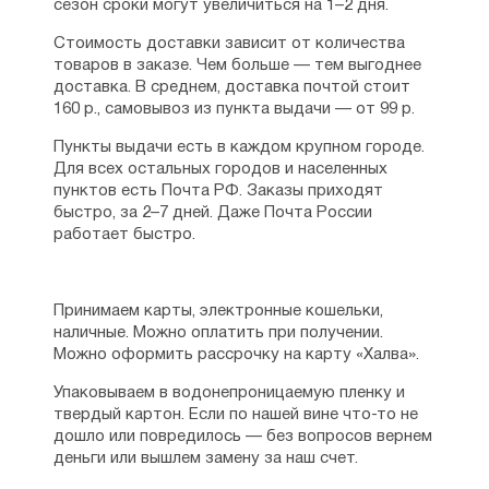
сезон сроки могут увеличиться на 1–2 дня.
взаимоотношения с ближними. Данное
Беседа на апостольское чтение 7-й Недели
издание написано доступным языком,
по Пятидесятнице
Стоимость доставки зависит от количества
состоит из трёх разделов.
Сергей Комаров
товаров в заказе. Чем больше — тем выгоднее
доставка. В среднем, доставка почтой стоит
Ещё одна книга Сергея Комарова
О внутрицерковных разделениях
160 р., самовывоз из пункта выдачи — от 99 р.
напоминает о роли апостолов
Беседа на апостольское чтение 8-й Недели
в христианском просвещении, их послания
по Пятидесятнице
Пункты выдачи есть в каждом крупном городе.
постоянно звучат в церкви, но смысл
Сергей Комаров
Для всех остальных городов и населенных
их часто непонятен православным
пунктов есть Почта РФ. Заказы приходят
христианам. В книге «Всегда ищите добра»
Дом, в котором живет Бог
быстро, за 2–7 дней. Даже Почта России
собраны объясняющие их проповеди
Беседа на апостольское чтение 9-й Недели
работает быстро.
протоиерея Андрея Ткачёва.
по Пятидесятнице
Сергей Комаров
ССЫЛКИ
Запретил ли Христос употреблять слова:
Принимаем карты, электронные кошельки,
Статьи Сергея Комарова на сайте
«учитель, отец, наставник»?
наличные. Можно оплатить при получении.
Православие.Ру
Беседа на апостольское чтение 10-й Недели
Можно оформить рассрочку на карту «Халва».
—
http://www.pravoslavie.ru/92313.html
по Пятидесятнице
Упаковываем в водонепроницаемую пленку и
Сергей Комаров
Статьи автора на сайте Русская Линия
твердый картон. Если по нашей вине что-то не
—
http://ruskline.ru/author/k/komarov_sergej/
О правах и обязанностях христианина
дошло или повредилось — без вопросов вернем
Беседа на апостольское чтение 11-й Недели
деньги или вышлем замену за наш счет.
по Пятидесятнице