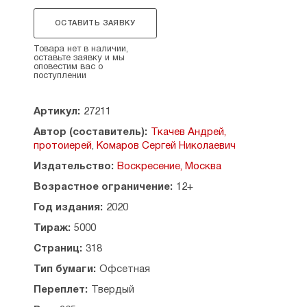
Книга состоит из небольших глав, каждая из них
ОСТАВИТЬ ЗАЯВКУ
посвящена отдельному фрагменту
апостольского чтения — зачалу, то есть
Товара нет в наличии,
отрывку, который в определённый день
оставьте заявку и мы
оповестим вас о
читается на Литургии. Сборник начинается
поступлении
с пасхальных недель и завершается
великопостными.
Артикул:
27211
Авторы предлагают читателям увлекательные,
Автор (составитель):
Ткачев Андрей,
острые и злободневные размышления,
протоиерей
,
Комаров Сергей Николаевич
вдохновлённые апостольскими текстами
на разные темы: правда, отличие истинного
Издательство:
Воскресение, Москва
христианства от ложного, а главное — вера,
Возрастное ограничение:
12+
которая есть непрерывный, нелегкий,
но необходимый и блаженный труд. И только
Год издания:
2020
он способен приблизить нас к Раю —
Тираж:
5000
не временному, измеряющемуся эфемерным
земным благополучием, но истинному, вечному,
Страниц:
318
обещанному Богом каждому из нас.
Тип бумаги:
Офсетная
Рекомендовано к публикации Издательским
Переплет:
Твердый
советом Русской Православной Церкви.