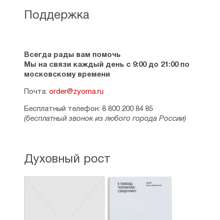
Сергей Комаров
Поддержка
Священное Предание и человеческая
самодеятельность
Беседа на апостольское чтение 12-й Недели
по Пятидесятнице
Всегда рады вам помочь
Сергей Комаров
Мы на связи каждый день с 9:00 до 21:00 по
московскому времени
Напоминаю вам, братия, Евангелие
Беседа на апостольское чтение 12-й Недели
Почта:
order@zyorna.ru
по Пятидесятнице
Прот. Андрей Ткачев
Бесплатный телефон: 8 800 200 84 85
(бесплатный звонок из любого города России)
Сегодня за семью необходимо отчаянно
бороться
Беседа на апостольское чтение 13-й Недели
по Пятидесятнице
Духовный рост
Сергей Комаров
Есть ли у нас духовная жизнь?
Беседа на апостольское чтение 14-й Недели
по Пятидесятнице
Сергей Комаров