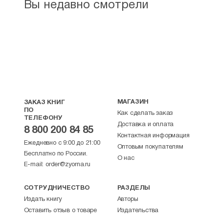
по Пятидесятнице
Вы недавно смотрели
Сергей Комаров
Любить Бога — значит изучать то, что Он
о Себе открыл
Беседа на апостольское чтение 28-й Недели
по Пятидесятнице
Сергей Комаров 214
Господь сотворил Адама и Еву, а не Адама
и Севу
МАГАЗИН
ЗАКАЗ КНИГ
Беседа на апостольское чтение 29-й Недели
ПО
Как сделать заказ
по Пятидесятнице
ТЕЛЕФОНУ
Сергей Комаров
Доставка и оплата
8 800 200 84 85
Контактная информация
Одежды Бога и человека
Ежедневно с 9:00 до 21:00
Оптовым покупателям
Беседа на апостольское чтение 30-й Недели
Бесплатно по России.
О нас
по Пятидесятнице
E-mail:
order@zyorna.ru
Сергей Комаров
Гимн христианского проповедника
СОТРУДНИЧЕСТВО
РАЗДЕЛЫ
Беседа на апостольское чтение 31-й Недели
Издать книгу
Авторы
по Пятидесятнице
Оставить отзыв о товаре
Издательства
Сергей Комаров