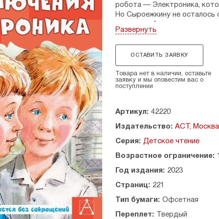
робота — Электроника, котор
Но Сыроежкину не осталось с
самому добиваться успеха го
Развернуть
детских писателей-фантасто
страны, поэтому повесть хоть
технический прогресс и чело
ОСТАВИТЬ ЗАЯВКУ
Для среднего школьного воз
Товара нет в наличии, оставьте
заявку и мы оповестим вас о
поступлении
Артикул:
42220
Издательство:
АСТ, Москва
Серия:
Детское чтение
Возрастное ограничение:
Год издания:
2023
Страниц:
221
Тип бумаги:
Офсетная
Переплет:
Твердый