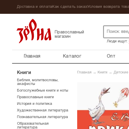
Доставка и оплата
Как сделать заказ
Условия возврата това
Православный
магазин
Люди ищут:
Главная
Каталог
Опт
Книги
Главная
→
Книги
→
Детские
Библия, молитвословы,
акафисты
Богослужебные книги и ноты
Православные книги
История и политика
Художественная литература
Познавательная литература
Образовательная
литература