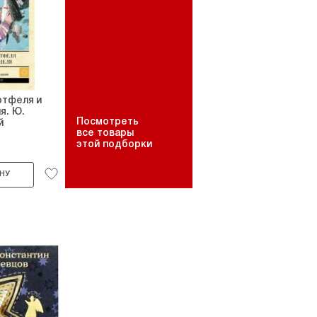
ртфеля и
я. Ю.
Посмотреть
й
все товары
этой подборки
НУ