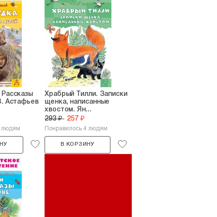
 Рассказы
Храбрый Тилли. Записки
В. Астафьев
щенка, написанные
хвостом. Ян...
293 ₽
257 ₽
5 людям
Понравилось 4 людям
НУ
В КОРЗИНУ