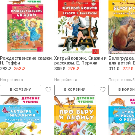
Рождественские сказки.
Хитрый коврик. Сказки и
Белогрудка.
Н. Тэффи
рассказы. Е. Пермяк
для детей. 
282 ₽
252 ₽
309 ₽
276 ₽
311 ₽
272 ₽
Нет рейтинга
Нет рейтинга
Понравилось 
В КОРЗИНУ
В КОРЗИНУ
В КОРЗИ