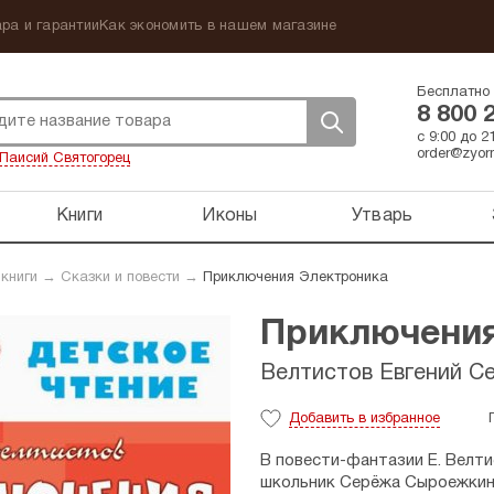
ра и гарантии
Как экономить в нашем магазине
Бесплатно 
8 800 
с 9:00 до 
order@zyorn
Паисий Святогорец
Книги
Иконы
Утварь
 книги
→
Сказки и повести
→
Приключения Электроника
Приключения
Велтистов Евгений С
Добавить
в избранное
В повести-фантазии Е. Велт
школьник Серёжа Сыроежкин 