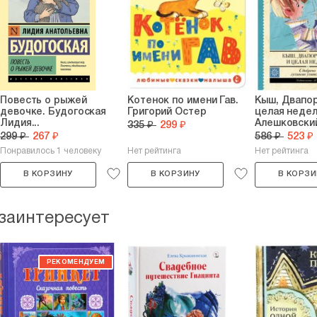
Повесть о рыжей
Котенок по имени Гав.
Кыш, Двапо
девочке. Будогоская
Григорий Остер
целая недел
Лидия...
Алешковски
335 ₽
299 ₽
299 ₽
267 ₽
586 ₽
523 ₽
Понравилось 1 человеку
Нет рейтинга
Нет рейтинга
В КОРЗИНУ
В КОРЗИНУ
В КОРЗИ
 заинтересует