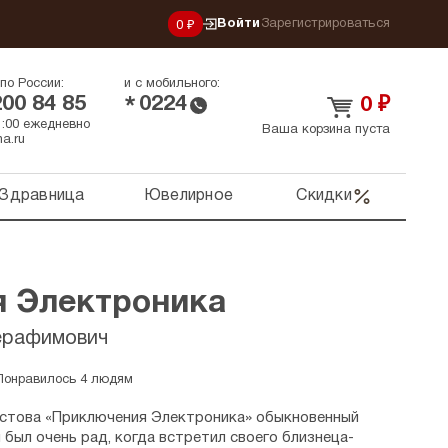
Войти
Зарегистрироваться
0 ₽
по России:
и с мобильного:
200 84 85
0224
*
0
₽
21:00 ежедневно
Ваша корзина пуста
a.ru
Здравница
Ювелирное
Скидки
 Электроника
ерафимович
Понравилось 4 людям
истова «Приключения Электроника» обыкновенный
был очень рад, когда встретил своего близнеца-