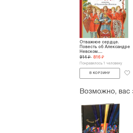
Отважное сердце.
Повесть об Александре
Невском....
914 ₽
816 ₽
Понравилось 1 человеку
В КОРЗИНУ
Возможно, вас