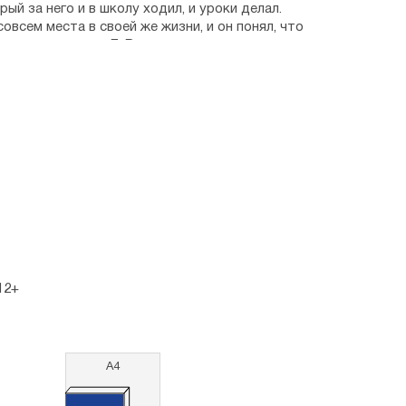
ый за него и в школу ходил, и уроки делал.
овсем места в своей же жизни, и он понял, что
раздо приятнее. Е. Велтистов — один из первых
в. Писатель встречался со многими учёными нашей
 и фантастическая, но в ней много правды: наука,
веческие чувства.
раста.
12+
А4