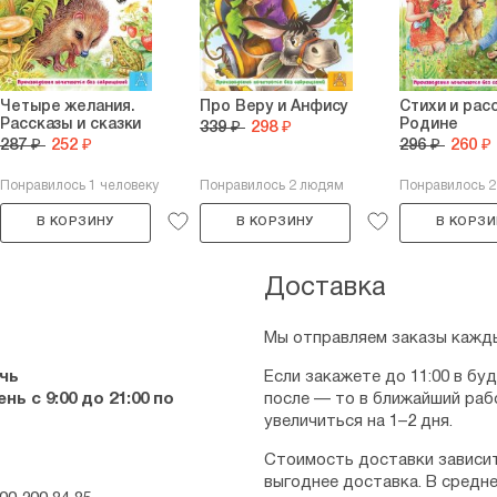
Четыре желания.
Про Веру и Анфису
Стихи и рас
Рассказы и сказки
Родине
339 ₽
298 ₽
287 ₽
252 ₽
296 ₽
260 ₽
Понравилось 1 человеку
Понравилось 2 людям
Понравилось 
В КОРЗИНУ
В КОРЗИНУ
В КОРЗИ
Доставка
Мы отправляем заказы кажды
чь
Если закажете до 11:00 в бу
ь с 9:00 до 21:00 по
после — то в ближайший раб
увеличиться на 1–2 дня.
Стоимость доставки зависит
выгоднее доставка. В средне