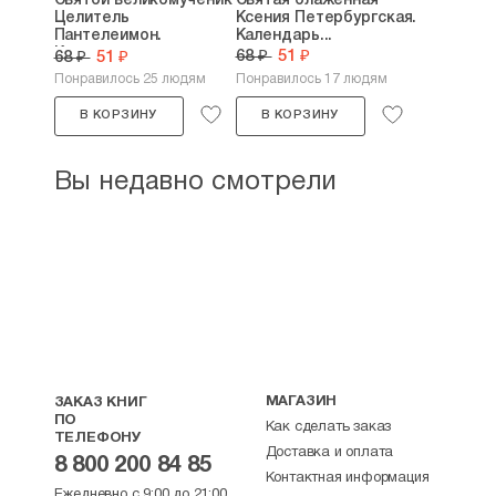
Святой великомученик
Святая блаженная
Целитель
Ксения Петербургская.
Пантелеимон.
Календарь...
Календарь...
68 ₽
51 ₽
68 ₽
51 ₽
Понравилось 25 людям
Понравилось 17 людям
В КОРЗИНУ
В КОРЗИНУ
Вы недавно смотрели
МАГАЗИН
ЗАКАЗ КНИГ
ПО
Как сделать заказ
ТЕЛЕФОНУ
Доставка и оплата
8 800 200 84 85
Контактная информация
Ежедневно с 9:00 до 21:00