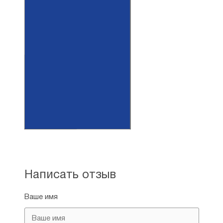
Тип бумаги:
Мелованная
Вес:
45 г
Размер:
42,5 см × 60 см
А4
Написать отзыв
Ваше имя