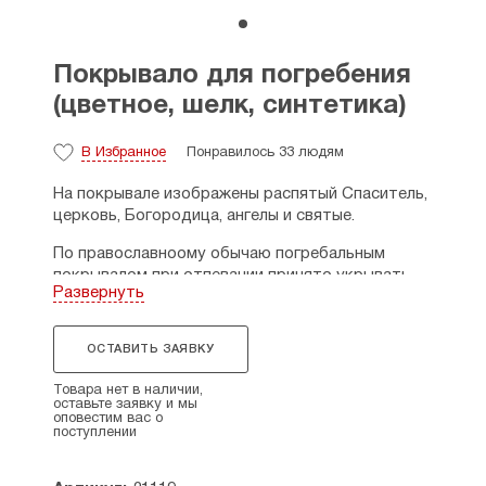
Покрывало для погребения
(цветное, шелк, синтетика)
В Избранное
Понравилось 33 людям
На покрывале изображены распятый Спаситель,
церковь, Богородица, ангелы и святые.
По православноому обычаю погребальным
покрывалом при отпевании принято укрывать
Развернуть
тело усопшего, а перед погребением и лицо.
Материал: синтетика
ОСТАВИТЬ ЗАЯВКУ
Размеры: 70х192 см.
Товара нет в наличии,
оставьте заявку и мы
См.также товары
для погребения
и
платье
оповестим вас о
погребальное
.
поступлении
Страна производитель: Россия.