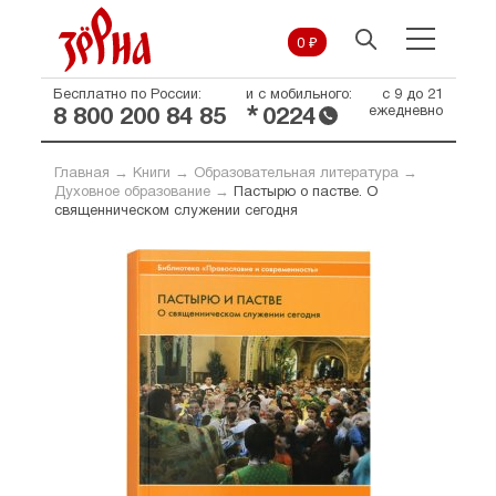
0 ₽
Бесплатно по России:
и с мобильного:
с 9 до 21
*
ежедневно
8 800 200 84 85
0224
Главная
→
Книги
→
Образовательная литература
→
Духовное образование
→
Пастырю о пастве. О
священническом служении сегодня