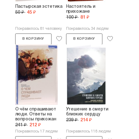
Пастырская эстетика
Настоятель и
прихожане
50 ₽
45 ₽
100 ₽
81 ₽
Понравилось 81 человеку
Понравилось 34 людям
В КОРЗИНУ
В КОРЗИНУ
О чём спрашивают
Утешение в смерти
люди. Ответы на
близких сердцу
вопросы прихожан
239 ₽
214 ₽
241 ₽
212 ₽
Понравилось 17 людям
Понравилось 118 людям