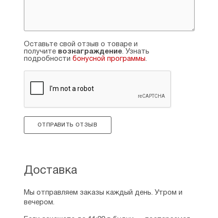
Священник Андрей Решетников. К Богу —
на ощупь — 134
Протоиерей Александр Авдюгин. Злодеи
наши — 138
Оставьте свой отзыв о товаре и
получите
вознаграждение
. Узнать
подробности
бонусной программы
.
ОТПРАВИТЬ ОТЗЫВ
Доставка
Мы отправляем заказы каждый день. Утром и
вечером.