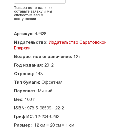
практические советы, которые могут быть
реализованы в их служении.
Товара нет в наличии,
оставьте заявку и мы
оповестим вас о
Выступления Святейшего Патриарха
поступлении
Московского и всея Руси Кирилла публикуются
по официальным изданиям Русской
Артикул:
42628
Православной Церкви Московского
Патриархата.
Издательство:
Издательство Саратовской
Епархии
Все остальные материалы настоящего сборника
опубликованы впервые в изданиях Саратовской
Возрастное ограничение:
12+
митрополии Русской Православной Церкви.
Год издания:
2012
Содержание:
Страниц:
143
От редакции — 3
Тип бумаги:
Офсетная
Переплет:
Мягкий
О СВЯЩЕННИЧЕСКОМ СЛУЖЕНИИ СЕГОДНЯ
Святейший Патриарх Московский и всея Руси
Вес:
160 г
Кирилл. Патриаршее напутствие студентам
ISBN:
978-5-98599-122-2
Московских духовных школ — 6
Святейший Патриарх Московский и всея Руси
Гриф ИС:
12-204-0262
Кирилл. Сельские храмы: путь духовного
Размер:
12 см × 20 см × 1 см
возрождения — 11