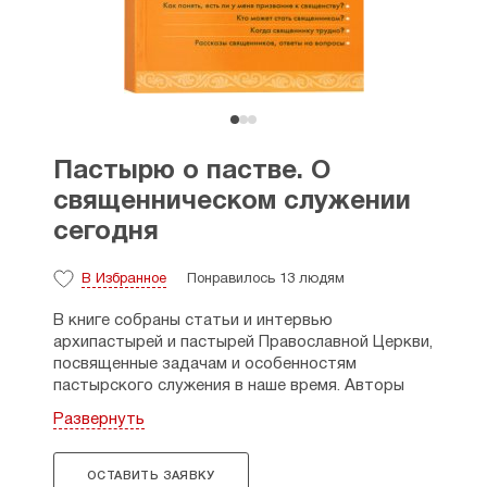
Пастырю о пастве. О
священническом служении
сегодня
В Избранное
Понравилось 13 людям
В книге собраны статьи и интервью
архипастырей и пастырей Православной Церкви,
посвященные задачам и особенностям
пастырского служения в наше время. Авторы
не просто делятся своим опытом
Развернуть
и воспоминаниями, но и, прежде всего, говорят
о насущных проблемах современной церковной
жизни, дают молодому духовенству
ОСТАВИТЬ ЗАЯВКУ