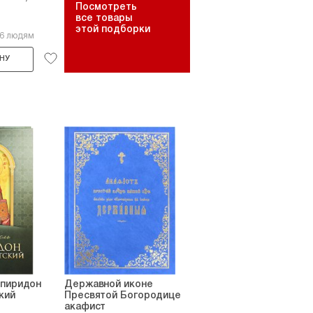
Посмотреть
все товары
этой подборки
16 людям
НУ
Спиридон
Державной иконе
кий
Пресвятой Богородице
акафист