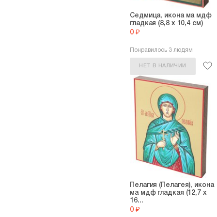
Седмица, икона ма мдф
гладкая (8,8 х 10,4 см)
0 ₽
Понравилось 3 людям
НЕТ В НАЛИЧИИ
Пелагия (Пелагея), икона
ма мдф гладкая (12,7 х
16...
0 ₽