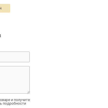
Ц
в
оваре и получите
ть подробности