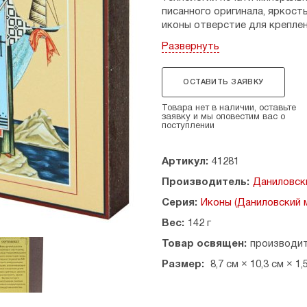
писанного оригинала, яркост
иконы отверстие для креплен
Развернуть
Материал: МФД.
Дата празднования: 19 декабря
ОСТАВИТЬ ЗАЯВКУ
Размеры: 8,7 х 10,3 см, толщин
Товара нет в наличии, оставьте
заявку и мы оповестим вас о
Страна производитель: Росси
поступлении
Артикул:
41281
Производитель:
Даниловск
Серия:
Иконы (Даниловский 
Вес:
142 г
Товар освящен:
производи
Размер:
8,7 см × 10,3 см × 1,