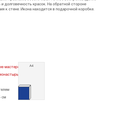
ь и долговечность красок. На обратной стороне
ия к стене. Икона находится в подарочной коробке.
, 22 мая (н.ст.).
а - 1,5 см.
я, г. Москва, Даниловский Монастырь.
А4
ие мастерские, Москва
монастырь)
телем
5 см