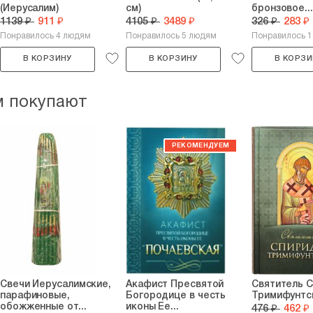
(Иерусалим)
см)
бронзовое...
1139 ₽
911 ₽
4105 ₽
3489 ₽
326 ₽
283 ₽
Понравилось 4 людям
Понравилось 5 людям
Понравилось 
В КОРЗИНУ
В КОРЗИНУ
В КОРЗИ
м покупают
Свечи Иерусалимские,
Акафист Пресвятой
Святитель 
парафиновые,
Богородице в честь
Тримифунтс
обожженные от...
иконы Ее...
476 ₽
462 ₽