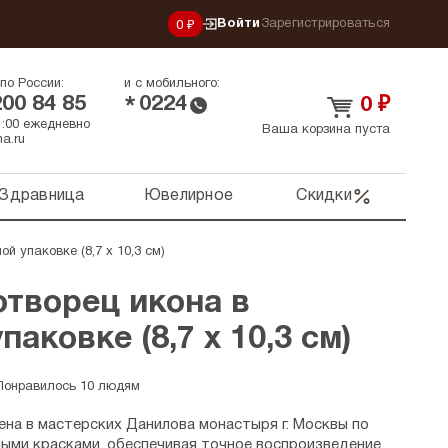
Войти
Зарегистрироваться
0 ₽
по России:
и с мобильного:
200 84 85
0224
*
0
₽
21:00 ежедневно
Ваша корзина пуста
a.ru
Здравница
Ювелирное
Скидки
й упаковке (8,7 х 10,3 см)
отворец икона в
аковке (8,7 х 10,3 см)
Понравилось 10 людям
на в мастерских Данилова монастыря г. Москвы по
ными красками, обеспечивая точное воспроизведение