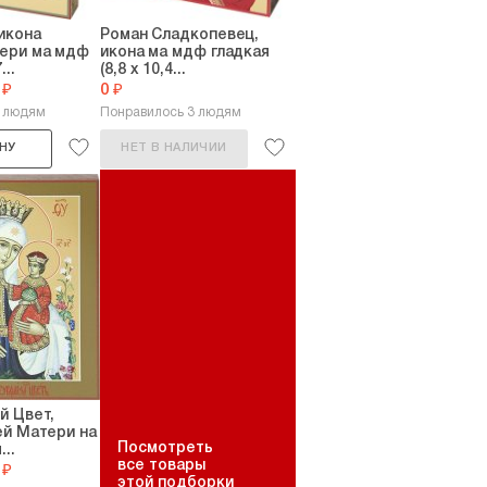
икона
Роман Сладкопевец,
ери ма мдф
икона ма мдф гладкая
...
(8,8 х 10,4...
 ₽
0 ₽
5 людям
Понравилось 3 людям
НУ
НЕТ В НАЛИЧИИ
й Цвет,
ей Матери на
Посмотреть
..
все товары
 ₽
этой подборки