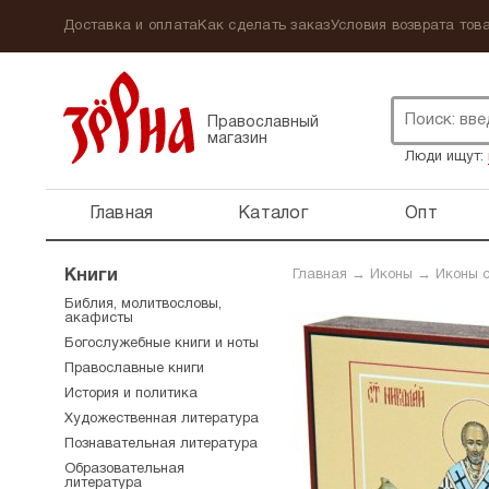
Доставка и оплата
Как сделать заказ
Условия возврата това
Православный
магазин
Люди ищут:
Главная
Каталог
Опт
Книги
Главная
→
Иконы
→
Иконы 
Библия, молитвословы,
акафисты
Богослужебные книги и ноты
Православные книги
История и политика
Художественная литература
Познавательная литература
Образовательная
литература