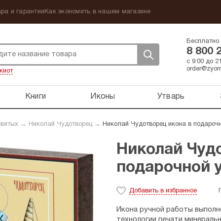
ра и гарантии
Как экономить в нашем магазине
Бесплатно 
8 800 
с 9:00 до 
order@zyorn
киот
Книги
Иконы
Утварь
святых
→
Николай Чудотворец
→
Николай Чудотворец икона в подарочно
Николай Чуд
подарочной уп
Добавить
в избранное
Икона ручной работы выполне
технологии печати минераль