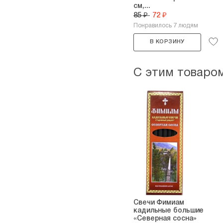
см,...
85 ₽
72 ₽
Понравилось 7 людям
В КОРЗИНУ
С этим товаро
Свечи Фимиам
кадильные большие
«Северная сосна»