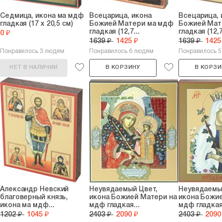
Седмица, икона ма мдф
Всецарица, икона
Всецарица, 
гладкая (17 х 20,5 см)
Божией Матери ма мдф
Божией Мат
гладкая (12,7...
гладкая (12,7
0 ₽
1639 ₽
1425 ₽
1639 ₽
1425
Понравилось 3 людям
Понравилось 6 людям
Понравилось 
НЕТ В НАЛИЧИИ
В КОРЗИНУ
В КОРЗИ
Александр Невский
Неувядаемый Цвет,
Неувядаемы
благоверный князь,
икона Божией Матери на
икона Божи
икона ма мдф...
мдф гладкая...
мдф гладкая.
1202 ₽
1045 ₽
2403 ₽
2090 ₽
2403 ₽
2090