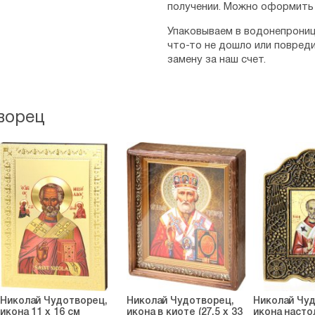
получении. Можно оформить 
Упаковываем в водонепрониц
что-то не дошло или повред
замену за наш счет.
ворец
Николай Чудотворец,
Николай Чудотворец,
Николай Чу
икона 11 х 16 см
икона в киоте (27,5 х 33
икона насто