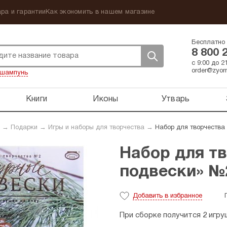
ра и гарантии
Как экономить в нашем магазине
Бесплатно 
8 800 
с 9:00 до 
order@zyorn
шампунь
Книги
Иконы
Утварь
→
Подарки
→
Игры и наборы для творчества
→
Набор для творчества
Набор для т
подвески» №
Добавить
в избранное
При сборке получится 2 игру