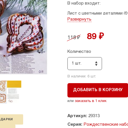
В набор входит:
Лист с цветными деталями (бу
декоративная атласная лента 
Развернуть
бусины - 18 шт;
мягкая проволока (сталь) - 0,4
89 ₽
двусторонний скотч;
118 ₽
инструкция на обратной сто
Купив этот набор, вы сможе
Количество
для рождественской ёлки.
Набор будет интересен как д
1 шт.
Возрастное ограничение: 7+
В наличии:
6
шт.
Срок годности: неограничен.
ДОБАВИТЬ В КОРЗИНУ
Хранить в сухом месте при о
или
заказать в 1 клик
Страна производитель: Росс
Артикул:
29313
ОДАРКИ
Серия:
Рождественские наб