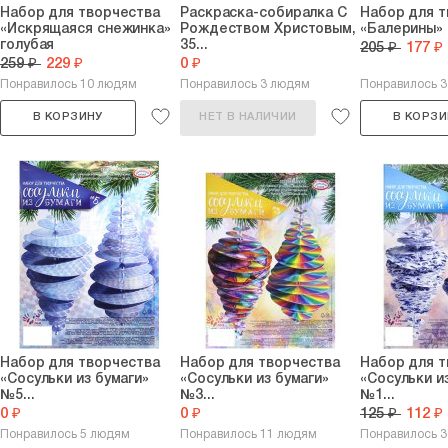
Набор для творчества
Раскраска-собиралка С
Набор для т
«Искрящаяся снежинка»
Рождеством Христовым,
«Балерины»
голубая
35...
205 ₽
177 ₽
259 ₽
229 ₽
0 ₽
Понравилось 10 людям
Понравилось 3 людям
Понравилось 
В КОРЗИНУ
НЕТ В НАЛИЧИИ
В КОРЗИ
Набор для творчества
Набор для творчества
Набор для т
«Сосульки из бумаги»
«Сосульки из бумаги»
«Сосульки и
№5...
№3...
№1...
0 ₽
0 ₽
125 ₽
112 ₽
Понравилось 5 людям
Понравилось 11 людям
Понравилось 