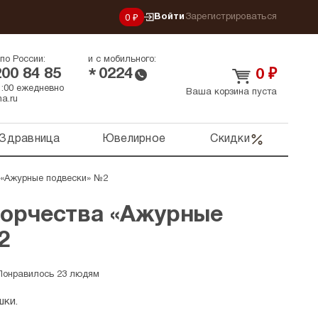
Войти
Зарегистрироваться
0 ₽
по России:
и с мобильного:
200 84 85
0224
*
0
₽
21:00 ежедневно
Ваша корзина пуста
a.ru
Здравница
Ювелирное
Скидки
 «Ажурные подвески» №2
ворчества «Ажурные
2
Понравилось 23 людям
шки.