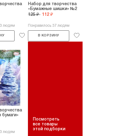
ворчества
Набор для творчества
«Бумажные шишки» №2
125 ₽
112 ₽
33 людям
Понравилось 37 людям
НУ
В КОРЗИНУ
ворчества
з бумаги»
Посмотреть
все товары
этой подборки
33 людям