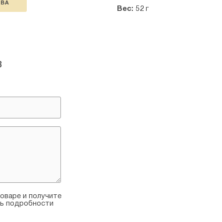
ТВА
Вес:
52 г
в
оваре и получите
ть подробности