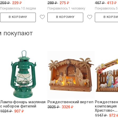
259 ₽
229 ₽
289 ₽
275 ₽
467 ₽
413 ₽
Понравилось 10 людям
Понравилось 1 человеку
Понравилось 
В КОРЗИНУ
В КОРЗИНУ
В КОРЗИ
м покупают
Лампа-фонарь масляная
Рождественский вертеп
Рождествен
с набором фитилей
композиция
3925 ₽
3326 ₽
Христово»...
1024 ₽
907 ₽
1147 ₽
972 