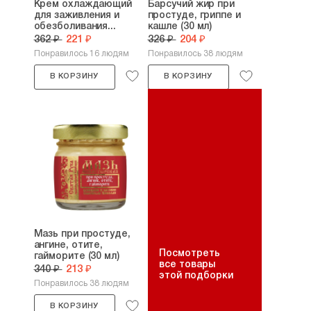
Крем охлаждающий
Барсучий жир при
для заживления и
простуде, гриппе и
обезболивания...
кашле (30 мл)
362 ₽
221 ₽
326 ₽
204 ₽
Понравилось 16 людям
Понравилось 38 людям
В КОРЗИНУ
В КОРЗИНУ
Мазь при простуде,
ангине, отите,
Посмотреть
гайморите (30 мл)
все товары
340 ₽
213 ₽
этой подборки
Понравилось 38 людям
В КОРЗИНУ