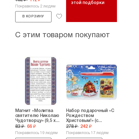
132 ₽
112 ₽
этой подборки
Понравилось 2 людям
В КОРЗИНУ
С этим товаром покупают
Магнит «Молитва
Набор подарочный «С
святителю Николаю
Рождеством
Чудотворцу» (9,5 х...
Христовым!» (с...
83 ₽
66 ₽
278 ₽
242 ₽
Понравилось 19 людям
Понравилось 17 людям